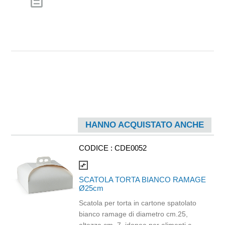
description
HANNO ACQUISTATO ANCHE
CODICE :
CDE0052
compare_arrows
SCATOLA TORTA BIANCO RAMAGE
Ø25cm
Scatola per torta in cartone spatolato
bianco ramage di diametro cm.25,