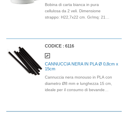
Bobina di carta bianca in pura
cellulosa da 2 veli. Dimensione
strappo: H22,7x22 cm. Gr/mq: 21
Idonea al contatto con alimenti.
Certificato Ecolabel.
CODICE :
6116
compare_arrows
CANNUCCIA NERA IN PLA Ø 0,8cm x
15cm
Cannuccia nera monouso in PLA con
diametro Ø8 mm e lunghezza 15 cm,
ideale per il consumo di bevande
fredde come bibite, succhi, cocktail, tè
freddi e soft drink. Realizzata in PLA,
materiale biodegradabile e
industrialmente compostabile,
rappresenta una soluzione pratica per
bar, ristoranti, hotel, catering, eventi e