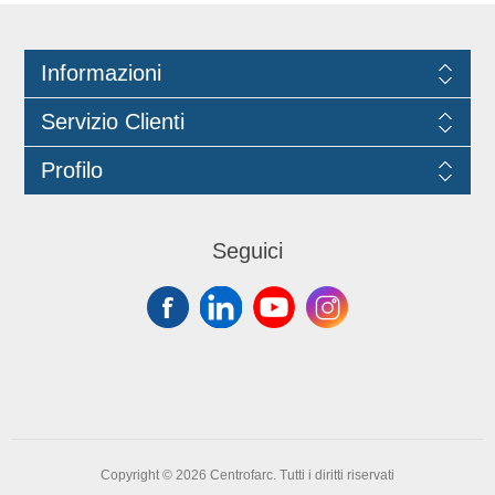
attività di somministrazione. Il colore
nero e il design lineare la rendono
Informazioni
adatta a contesti professionali e a
servizi beverage di qualità. Idonea al
Servizio Clienti
contatto con gli alimenti fino a 40°C.
Lunghezza 15cm, diametro Ø8 mm.
Profilo
Marchio Think Bio.
Seguici
Copyright © 2026 Centrofarc. Tutti i diritti riservati