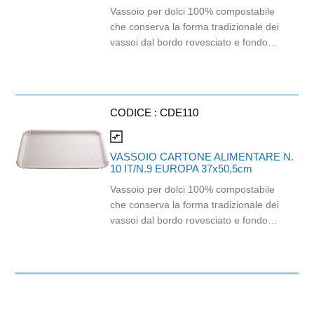
Vassoio per dolci 100% compostabile
che conserva la forma tradizionale dei
vassoi dal bordo rovesciato e fondo
traspirante per un'estetica gradevole e
un utilizzo funzionale. Realizzato in
pura cellulosa. Oliorepellente 30% e
Idrorepellente 100%. Dimensioni:
CODICE :
CDE110
19x27 cm
compare_arrows
VASSOIO CARTONE ALIMENTARE N.
10 IT/N.9 EUROPA 37x50,5cm
Vassoio per dolci 100% compostabile
che conserva la forma tradizionale dei
vassoi dal bordo rovesciato e fondo
traspirante per un'estetica gradevole e
un utilizzo funzionale. Realizzato in
pura cellulosa. Oliorepellente 30% e
Idrorepellente 100% anche sul retro.
Dimensioni: 37x50,5