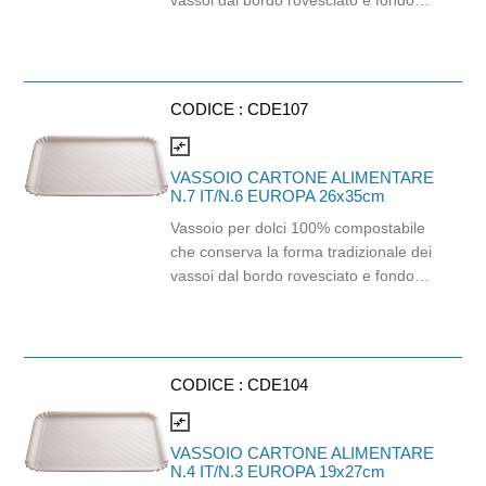
vassoi dal bordo rovesciato e fondo
traspirante per un'estetica gradevole e
un utilizzo funzionale. Realizzato in
pura cellulosa. Oliorepellente 30% e
Idrorepellente 100%. Dimensioni:
CODICE :
CDE107
17x24 cm
compare_arrows
VASSOIO CARTONE ALIMENTARE
N.7 IT/N.6 EUROPA 26x35cm
Vassoio per dolci 100% compostabile
che conserva la forma tradizionale dei
vassoi dal bordo rovesciato e fondo
traspirante per un'estetica gradevole e
un utilizzo funzionale. Oliorepellente
30% e Idrorepellente 100%.
Realizzato in pura cellulosa.
CODICE :
CDE104
Dimensioni: 26x35 cm
compare_arrows
VASSOIO CARTONE ALIMENTARE
N.4 IT/N.3 EUROPA 19x27cm