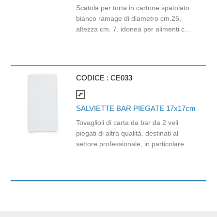
Scatola per torta in cartone spatolato
bianco ramage di diametro cm.25,
altezza cm. 7, idonea per alimenti con
certificazione da regolamento (CE) nr.
1935/2004, conformi al D.M. 21-10-73
e succ. modifiche. La scatola è
realizzata in cartoncino bianco con
CODICE :
CE033
decoro ramificato/floreale (ramage),
ed è indicata per l'uso in bar e
compare_arrows
pasticcerie. Con apertura a petalo e
SALVIETTE BAR PIEGATE 17x17cm
maniglia fustellata per un trasporto
Tovaglioli di carta da bar da 2 veli
agevole. Confezione da 1 busta da 25
piegati di altra qualità. destinati al
pezzi.
settore professionale, in particolare all'
uso in bar e gelaterie tramite
dispenser. Dimensioni: 17cm x 17cm.
Prodotto compatibile con dispenser
cod. CCC320. Confezione da 400
pezzi.