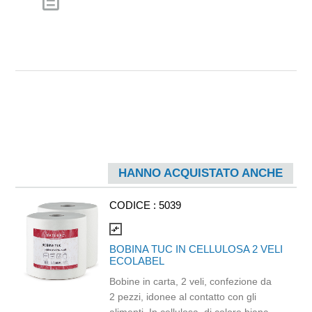
description
HANNO ACQUISTATO ANCHE
CODICE :
5039
compare_arrows
BOBINA TUC IN CELLULOSA 2 VELI
ECOLABEL
Bobine in carta, 2 veli, confezione da
2 pezzi, idonee al contatto con gli