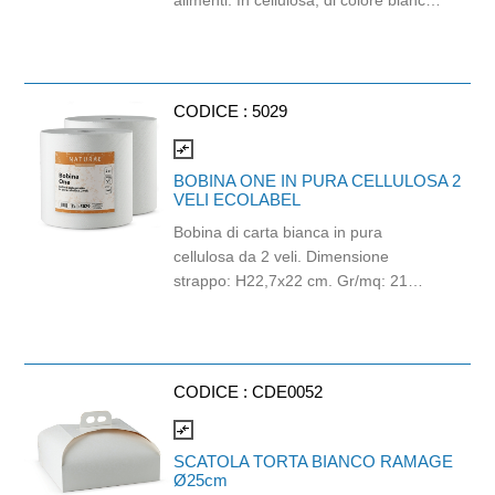
alimenti. In cellulosa, di colore bianco
e con goffratura di tipo super-micro.
Strappo: H24,8 x 22 cm. Gr/mq: 21.
Prodotto con certificazione
ECOLABEL e FSC.
CODICE :
5029
compare_arrows
BOBINA ONE IN PURA CELLULOSA 2
VELI ECOLABEL
Bobina di carta bianca in pura
cellulosa da 2 veli. Dimensione
strappo: H22,7x22 cm. Gr/mq: 21
Idonea al contatto con alimenti.
Certificato Ecolabel.
CODICE :
CDE0052
compare_arrows
SCATOLA TORTA BIANCO RAMAGE
Ø25cm