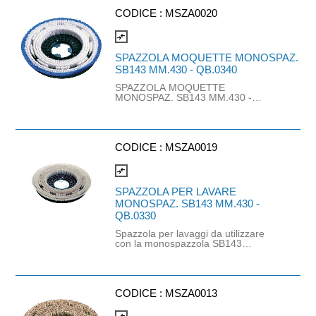
CODICE :
MSZA0020
compare_arrows
SPAZZOLA MOQUETTE MONOSPAZ.
SB143 MM.430 - QB.0340
SPAZZOLA MOQUETTE
MONOSPAZ. SB143 MM.430 -
QB.0340
CODICE :
MSZA0019
compare_arrows
SPAZZOLA PER LAVARE
MONOSPAZ. SB143 MM.430 -
QB.0330
Spazzola per lavaggi da utilizzare
con la monospazzola SB143
MM.430.
CODICE :
MSZA0013