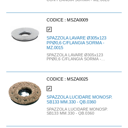
CODICE :
MSZA0009
compare_arrows
SPAZZOLA LAVARE Ø305x123
PPØ0,6 C/FLANGIA SORMA -
MZ.0015
SPAZZOLA LAVARE Ø305x123
PPØ0,6 C/FLANGIA SORMA -
MZ.0015
CODICE :
MSZA0025
compare_arrows
SPAZZOLA LUCIDARE MONOSP.
SB133 MM.330 - QB.0360
SPAZZOLA LUCIDARE MONOSP.
SB133 MM.330 - QB.0360