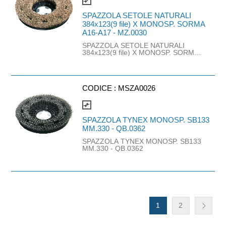
compare_arrows
SPAZZOLA SETOLE NATURALI
384x123(9 file) X MONOSP. SORMA
A16-A17 - MZ.0030
SPAZZOLA SETOLE NATURALI
384x123(9 file) X MONOSP. SORMA
A16-A17 - MZ.0030
CODICE :
MSZA0026
compare_arrows
SPAZZOLA TYNEX MONOSP. SB133
MM.330 - QB.0362
SPAZZOLA TYNEX MONOSP. SB133
MM.330 - QB.0362
1
2