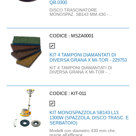
QB.0300
DISCO TRASCINATORE
MONOSPAZ. SB143 MM.430 -
QB.0300
CODICE :
MSZA0001
compare_arrows
KIT 4 TAMPONI DIAMANTATI DI
DIVERSA GRANA X MI-TOR - 229753
KIT 4 TAMPONI DIAMANTATI DI
DIVERSA GRANA X MI-TOR -
229753
CODICE :
KIT-011
compare_arrows
KIT MONOSPAZZOLA SB143 L13
1300W (SPAZZOLA, DISCO TRASC. E
SERBATOIO)
Modelli con diametro 430 mm che,
grazie all’efficace