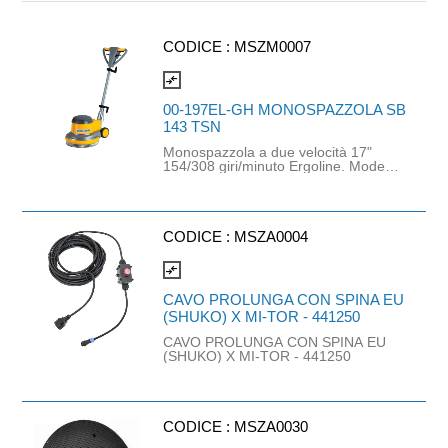
CODICE :
MSZM0007
compare_arrows
00-197EL-GH MONOSPAZZOLA SB
143 TSN
Monospazzola a due velocità 17"
154/308 giri/minuto Ergoline. Modello
con diametro 430mm a doppia
velocità completo di disco
trascinatore, adatta a diversi lavori,
dal lavaggio di pavimenti molto
sporchi alla manutenzione di superfici
CODICE :
MSZA0004
trattate con cere metallizzate: con
una sola macchina ed azionando un
compare_arrows
semplice pulsante si possono
ottenere le prestazioni normalmente
CAVO PROLUNGA CON SPINA EU
offerte da due macchine distinte, con
(SHUKO) X MI-TOR - 441250
evidenti vantaggi in termini di praticità
e convenienza economica. Motore a
CAVO PROLUNGA CON SPINA EU
induzione molto robusto per lunga
(SHUKO) X MI-TOR - 441250
durata e grandi prestazioni. Potenza
motore spazzola: 1000-1300W. Peso:
44kg. Dimensioni: 120cm x 54,2cm x
43cm.
CODICE :
MSZA0030