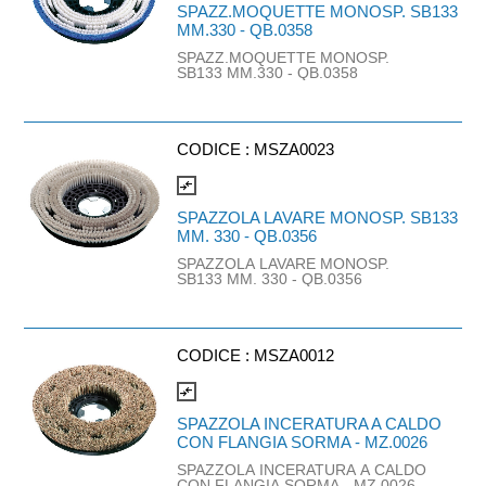
SPAZZ.MOQUETTE MONOSP. SB133
MM.330 - QB.0358
SPAZZ.MOQUETTE MONOSP.
SB133 MM.330 - QB.0358
CODICE :
MSZA0023
compare_arrows
SPAZZOLA LAVARE MONOSP. SB133
MM. 330 - QB.0356
SPAZZOLA LAVARE MONOSP.
SB133 MM. 330 - QB.0356
CODICE :
MSZA0012
compare_arrows
SPAZZOLA INCERATURA A CALDO
CON FLANGIA SORMA - MZ.0026
SPAZZOLA INCERATURA A CALDO
CON FLANGIA SORMA - MZ.0026