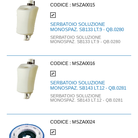
particolarmente impegnativie gravosi.
CODICE :
MSZA0015
L16: Versione dotata di uno speciale
motore ad alto rendimento,che
ottimizza l’utilizzo di accessori
compare_arrows
particolari, come mole, raschiatori
ecarte abrasive. L22: Modello con
SERBATOIO SOLUZIONE
3HP di potenza motore, che ne
MONOSPAZ. SB133 LT.9 - QB.0280
consente l’utilizzo in ambiti super-
professionali per lavori
SERBATOIO SOLUZIONE
estremamente pesanti. QDN014 +
MONOSPAZ. SB133 LT.9 - QB.0280
QB.0281 + QB.0300 + QB.0330
CODICE :
MSZA0016
compare_arrows
SERBATOIO SOLUZIONE
MONOSPAZ. SB143 LT.12 - QB.0281
SERBATOIO SOLUZIONE
MONOSPAZ. SB143 LT.12 - QB.0281
CODICE :
MSZA0024
compare_arrows