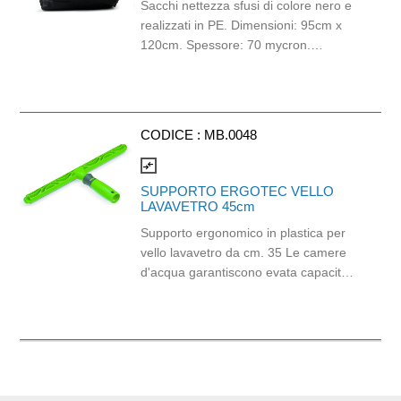
Sacchi nettezza sfusi di colore nero e
realizzati in PE. Dimensioni: 95cm x
120cm. Spessore: 70 mycron.
Capacità: 230lt. Grammatura: 147gr.
CODICE :
MB.0048
compare_arrows
SUPPORTO ERGOTEC VELLO
LAVAVETRO 45cm
Supporto ergonomico in plastica per
vello lavavetro da cm. 35 Le camere
d'acqua garantiscono evata capacità
assorbente. Innesto rapido e sicuro