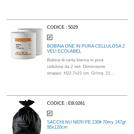
PEFC. Balla da 120 pezzi.
CODICE :
5029
compare_arrows
BOBINA ONE IN PURA CELLULOSA 2
VELI ECOLABEL
Bobina di carta bianca in pura
cellulosa da 2 veli. Dimensione
strappo: H22,7x22 cm. Gr/mq: 21
Idonea al contatto con alimenti.
Certificato Ecolabel.
CODICE :
EB.0261
compare_arrows
SACCHI NU NERI PE 230lt 70my 147gr
95x120cm