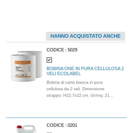
HANNO ACQUISTATO ANCHE
CODICE :
5029
compare_arrows
BOBINA ONE IN PURA CELLULOSA 2
VELI ECOLABEL
Bobina di carta bianca in pura
cellulosa da 2 veli. Dimensione
strappo: H22,7x22 cm. Gr/mq: 21
Idonea al contatto con alimenti.
Certificato Ecolabel.
CODICE :
0201