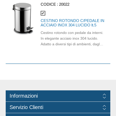
alle indicazioni di dosaggio indicate
CODICE :
20022
nella scheda tecnica del prodotto e di
non utilizzare il prodotto puro su
compare_arrows
superfici tessili e in concomitanza con
CESTINO ROTONDO C/PEDALE IN
altri detergenti di qualsiasi tipo.
ACCIAIO INOX 304 LUCIDO lt.5
Cestino rotondo con pedale da interni.
In elegante acciaio inox 304 lucido.
Adatto a diversi tipi di ambienti, dagli
uffici fino ai bagni degli alberghi. Si
consiglia di pulire l'esterno con un
panno umido ed asciugare per evitare
aloni. Utilizzare con sacco nettezza di
larghezza minima 30 cm e altezza
minima 40 cm. Capacità 5 lt.
Dimensione O/18xh 29 cm.
Informazioni
Servizio Clienti