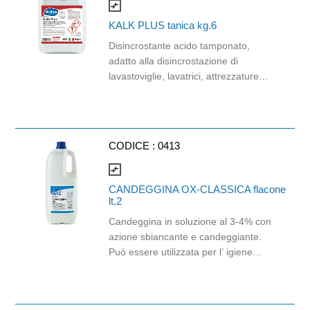
compare_arrows
KALK PLUS tanica kg.6
Disincrostante acido tamponato,
adatto alla disincrostazione di
lavastoviglie, lavatrici, attrezzature
varie e superfici. La speciale
formulazione con inibitori di corrosione
permette un utilizzo rapido che non
danneggia le superfici trattate. Il
CODICE :
0413
prodotto è confezionato in tanica di
RPEHD al 57,3% e cartone di carta
compare_arrows
riciclata all'80%.
CANDEGGINA OX-CLASSICA flacone
lt.2
Candeggina in soluzione al 3-4% con
azione sbiancante e candeggiante.
Può essere utilizzata per l’ igiene
totale degli ambienti ed un perfetto
candeggio del bucato sia a mano che
in lavatrice. Si consiglia di attenersi