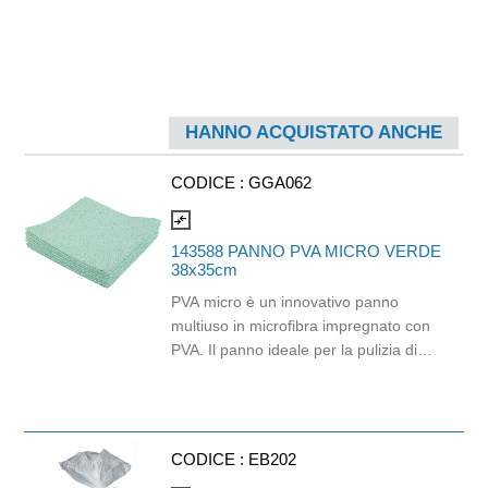
HANNO ACQUISTATO ANCHE
CODICE :
GGA062
compare_arrows
143588 PANNO PVA MICRO VERDE
38x35cm
PVA micro è un innovativo panno
multiuso in microfibra impregnato con
PVA. Il panno ideale per la pulizia di
tutti i tipi di superfici compatte, come
mobili per uffici, vetro, acciaio, inox e
molto di più. Il rivestimento in PVA
rende molto agevole il risciacquo e la
CODICE :
EB202
strizzatura del panno. PVA micro è la