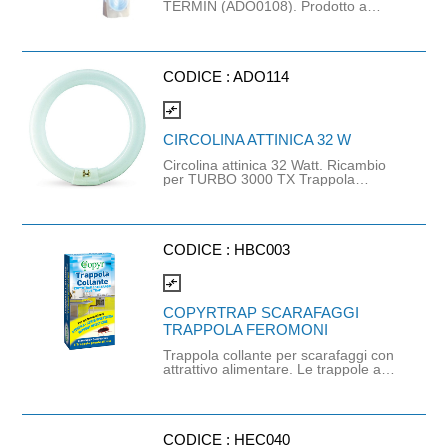
TERMIN (ADO0108). Prodotto a
disponibilità limitata. Disponibile fino
ad esaurimento scorte. Non saranno
generati saldi in caso di ordini
superiori alla disponibilità.
CODICE :
ADO114
compare_arrows
CIRCOLINA ATTINICA 32 W
Circolina attinica 32 Watt. Ricambio
per TURBO 3000 TX Trappola
Elettroluminosa (art. ADO113). L'uso
dei dispositivi ai raggi UV, è esclusivo
per ambienti interni in quanto
insetticida non selettivo (attrae anche
insetti utili e non solo parassiti e
CODICE :
HBC003
insetti dannosi). Non adatto all'uso
domestico.
compare_arrows
COPYRTRAP SCARAFAGGI
TRAPPOLA FEROMONI
Trappola collante per scarafaggi con
attrattivo alimentare. Le trappole a
strato collante costituiscono un
moderno e valido sistema per la lotta
agli scarafaggi che permette di
eliminare questi fastidiosi insetti
senza l’impiego di insetticidi. Una
CODICE :
HEC040