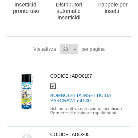
Insetticidi
Distributori
Trappole per
pronto uso
automatici
insetti
insetticidi
Visualizza
per pagina
CODICE :
ADO0107
compare_arrows
BOMBOLETTA INSETTICIDA
SARCRAWL ml.500
Schiuma attiva con azione insetticida.
Permette di eliminare rapidamente
scarafaggi, formiche ed altri insetti
striscianti. La schiuma scompare
rapidamente dopo l’applicazione
lasciando una barriera invisibile che
resta attiva a lungo. Ha azione
CODICE :
ADO200