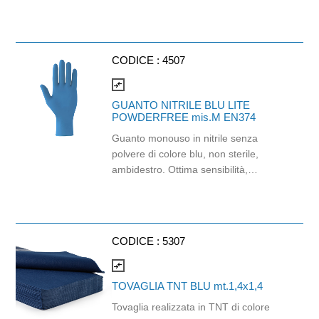
groffatura microincollata e 165 strappi.
Dimensioni: h9,3cm x 16,5mt.
Prodotto certificato Ecolabel. Balla da
96 pezzi.
CODICE :
4507
compare_arrows
GUANTO NITRILE BLU LITE
POWDERFREE mis.M EN374
Guanto monouso in nitrile senza
polvere di colore blu, non sterile,
ambidestro. Ottima sensibilità,
destrezza e comfort. Dispositivo
medico: I classe (Regolamento (EU)
2017/745) Dispositivo di Protezione
Individuale: Cat. III (Regolamento
CODICE :
5307
(EU) 2016/425) Adatti al contatto con
gli alimenti in accordo col regolamento
compare_arrows
(EC) No 1935/2004 e con
TOVAGLIA TNT BLU mt.1,4x1,4
regolamento della Commissione
Tovaglia realizzata in TNT di colore
(EU)No 10/2011.