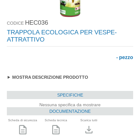
HEC036
CODICE
TRAPPOLA ECOLOGICA PER VESPE-
ATTRATTIVO
- pezzo
MOSTRA DESCRIZIONE PRODOTTO
SPECIFICHE
Nessuna specifica da mostrare
DOCUMENTAZIONE
Scheda di sicurezza
Scheda tecnica
Scarica tutti
description
description
download