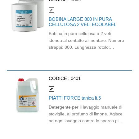
compare_arrows
BOBINA LARGE 800 IN PURA
CELLULOSA 2 VELI ECOLABEL
Bobina in pura cellulosa a 2 veli
idonea al contatto alimentare. Numero
strappi: 800. Lunghezza rotolo:
268mt. Peso: 2,7kg. Dimensioni
strappo: H25,6cm x 33,5cm.
Grammatura: 19.5gr/mq. Prodotto
certificato Ecolabel.
CODICE :
0401
compare_arrows
PIATTI FORCE tanica lt.5
Detergente per il lavaggio manuale di
stoviglie, al profumo di limone. Agisce
ad ogni lavaggio contro lo sporco più
ostinato. Supersgrassante ma delicato
sulla pelle, è dermatologicamente