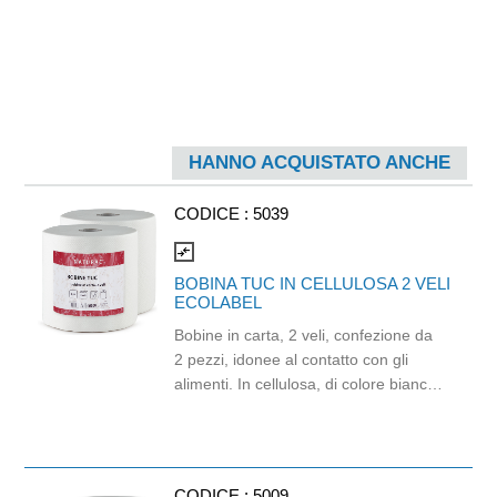
HANNO ACQUISTATO ANCHE
CODICE :
5039
compare_arrows
BOBINA TUC IN CELLULOSA 2 VELI
ECOLABEL
Bobine in carta, 2 veli, confezione da
2 pezzi, idonee al contatto con gli
alimenti. In cellulosa, di colore bianco
e con goffratura di tipo super-micro.
Strappo: H24,8 x 22 cm. Gr/mq: 21.
Prodotto con certificazione
ECOLABEL e FSC.
CODICE :
5009