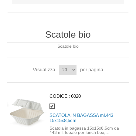
Scatole bio
Scatole bio
Visualizza
per pagina
CODICE :
6020
compare_arrows
SCATOLA IN BAGASSA ml.443
15x15x8,5cm
Scatola in bagassa 15x15x8,5cm da
443 ml. Ideale per lunch box,