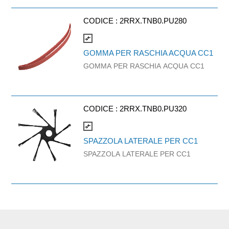
CODICE :
2RRX.TNB0.PU280
compare_arrows
GOMMA PER RASCHIA ACQUA CC1
GOMMA PER RASCHIA ACQUA CC1
CODICE :
2RRX.TNB0.PU320
compare_arrows
SPAZZOLA LATERALE PER CC1
SPAZZOLA LATERALE PER CC1