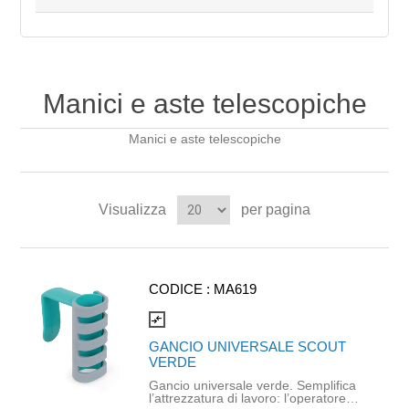
Manici e aste telescopiche
Manici e aste telescopiche
Visualizza
per pagina
CODICE :
MA619
compare_arrows
GANCIO UNIVERSALE SCOUT
VERDE
Gancio universale verde. Semplifica
l’attrezzatura di lavoro: l’operatore