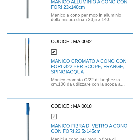
MANICO ALLUMINIO A CONO CON
FORI 23x140cm
Manico a cono per mop in alluminio
della misura di cm 23,5 x 140.
CODICE :
MA.0032
compare_arrows
MANICO CROMATO A CONO CON
FORI Ø22 PER SCOPE, FRANGE,
SPINGIACQUA
Manico cromato O/22 di lunghezza
cm.130 da utilizzare con la scopa a
frange o con lo spingiacqua. Il
manico è composto da due pezzi da
montare tra loro.
CODICE :
MA.0018
compare_arrows
MANICO FIBRA DI VETRO A CONO
CON FORI 23,5x145cm
Manici a cono per mop in fibra di