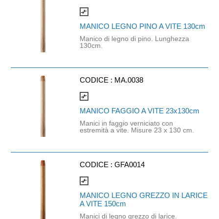
acciaio, polipropilene, gomma
termoplastica e POM. Dimensioni:
compare_arrows
14,5X9X144,5 cm.
MANICO LEGNO PINO A VITE 130cm
Manico di legno di pino. Lunghezza
130cm.
CODICE :
MA.0038
compare_arrows
MANICO FAGGIO A VITE 23x130cm
Manici in faggio verniciato con
estremità a vite. Misure 23 x 130 cm.
CODICE :
GFA0014
compare_arrows
MANICO LEGNO GREZZO IN LARICE
A VITE 150cm
Manici di legno grezzo di larice.