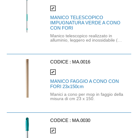
compare_arrows
MANICO TELESCOPICO
IMPUGNATURA VERDE A CONO
CON FORI
Manico telescopico realizzato in
alluminio, leggero ed inossidabile (90
cm x 2 pz), dotato di 2 impu gnature
in materiale plastico per migliorarne
la presa e l'ergonomicità e per
evitare il contatto di retto tra la mano
dell'operatore e l'alluminio. Può
CODICE :
MA.0016
essere utilizzato in sostituzione ai
tradizional i manici, con il vantaggio
compare_arrows
che la lunghezza si può regolare a
seconda delle proprie esigenze.
MANICO FAGGIO A CONO CON
ssere applicato il cono terminale che
FORI 23x150cm
permette un utilizzo anche come asta
telescopica, da us n scovoli, tergivetri
Manici a cono per mop in faggio della
e velli lavavetri. Codice fornitore
misura di cm 23 x 150.
(00001044)
CODICE :
MA.0030
compare_arrows