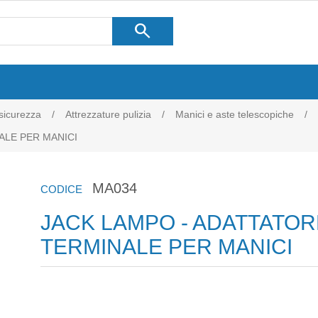
search
 sicurezza
/
Attrezzature pulizia
/
Manici e aste telescopiche
/
ALE PER MANICI
MA034
CODICE
JACK LAMPO - ADATTATOR
TERMINALE PER MANICI