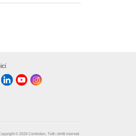
atori
B0095).
ici
opyright © 2026 Centrofarc. Tutti i diritti riservati