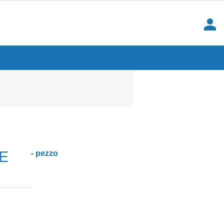
person
E
- pezzo