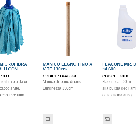
 MICROFIBRA
MANICO LEGNO PINO A
FLACONE MR. 
BLU CON
VITE 130cm
ml.600
O A VITE
:
4033
CODICE :
GFA0008
CODICE :
0010
rofibra blu da gr.
Manico di legno di pino.
Flaconi da 600 ml. d
tacco a vite.
Lunghezza 130cm.
alla pulizia degli am
 con fibre ultra
dalla cucina al bagn
he incrementano
superfici lucide (vetro - marmi
 del prodotto,
- ecc.), a quasi tutti 
ente
richiedono la distri
datto a tutti i tipi di
atomizzata di liquidi, siano
 si presta alle
essi acqua, detersivi 
ulizia di tutti i
alcol o altro. Da co