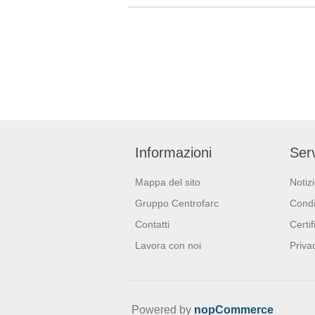
giorni. È 
marchio 
Informazioni
Serv
Mappa del sito
Notiz
Gruppo Centrofarc
Condi
Contatti
Certif
Lavora con noi
Priva
Powered by
nopCommerce