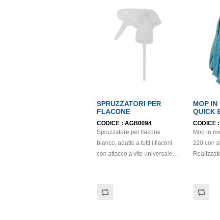
SPRUZZATORI PER
MOP IN
FLACONE
QUICK 
ATTACC
CODICE :
AGB0094
CODICE 
Spruzzatore per flacone
Mop in mic
bianco, adatto a tutti i flaconi
220 con at
con attacco a vite universale.
Realizzato
La cannuccia, resistente ma
pulenti c
flessibile, aiuta raccogliere il
l’efficacia
prodotto diluito anche quando
rendendolo etremam
ne è rimasto poco sul fondo.
versatile. A
Da utilizzarsi con il flacone Mr.
pavimenti,
Drop cod. 0010
operazioni di p