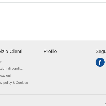
un prodotto a
con Spruzzatori Spray
SuperSponge®
(AGB0094) o Spruzz
Effetto Schiuma (AG
izio Clienti
Profilo
Segu
ie
zioni di vendita
icazioni
cy policy & Cookies
C