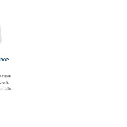
DROP
estinati
bienti:
o e alle
i lavori che
buzione
specifici,
mpletare