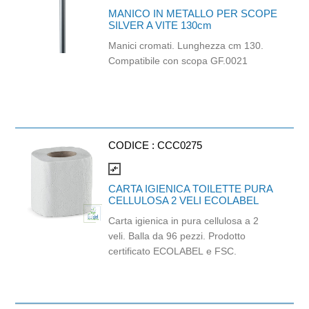
superfici tessili e in concomitanza con
MANICO IN METALLO PER SCOPE
altri detergenti di qualsiasi tipo.
SILVER A VITE 130cm
Manici cromati. Lunghezza cm 130.
Compatibile con scopa GF.0021
CODICE :
CCC0275
compare_arrows
CARTA IGIENICA TOILETTE PURA
CELLULOSA 2 VELI ECOLABEL
Carta igienica in pura cellulosa a 2
veli. Balla da 96 pezzi. Prodotto
certificato ECOLABEL e FSC.