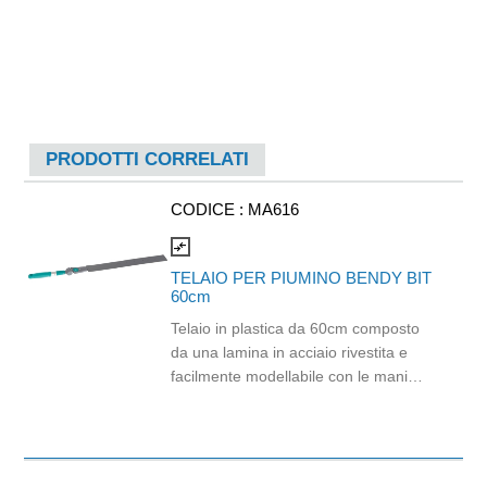
PRODOTTI CORRELATI
CODICE :
MA616
compare_arrows
TELAIO PER PIUMINO BENDY BIT
60cm
Telaio in plastica da 60cm composto
da una lamina in acciaio rivestita e
facilmente modellabile con le mani
che permette di pulire facilmente
superfici particolari tipo tubolari e
superfici strette. Il telaio, a cui può
essere applicato un ricambio in