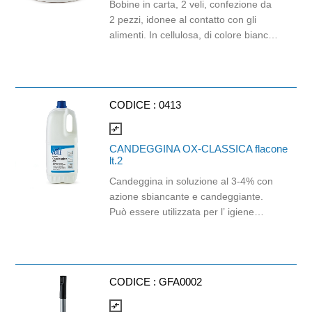
Bobine in carta, 2 veli, confezione da
2 pezzi, idonee al contatto con gli
alimenti. In cellulosa, di colore bianco
e con goffratura di tipo super-micro.
Strappo: H24,8 x 22 cm. Gr/mq: 21.
Prodotto con certificazione
ECOLABEL e FSC.
CODICE :
0413
compare_arrows
CANDEGGINA OX-CLASSICA flacone
lt.2
Candeggina in soluzione al 3-4% con
azione sbiancante e candeggiante.
Può essere utilizzata per l’ igiene
totale degli ambienti ed un perfetto
candeggio del bucato sia a mano che
in lavatrice. Si consiglia di attenersi
alle indicazioni di dosaggio indicate
CODICE :
GFA0002
nella scheda tecnica del prodotto e di
non utilizzare il prodotto puro su
compare_arrows