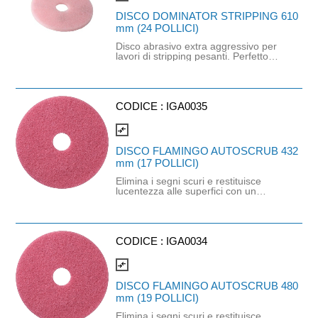
DISCO DOMINATOR STRIPPING 610
mm (24 POLLICI)
Disco abrasivo extra aggressivo per
lavori di stripping pesanti. Perfetto
per la rimozione di rivestimenti
polimerici molto usurati, molto
sporchi e con sporco incrostato
intenso. Ottimo anche su pavimenti
duri resistenti all'acqua come il
CODICE :
IGA0035
cemento.
compare_arrows
DISCO FLAMINGO AUTOSCRUB 432
mm (17 POLLICI)
Elimina i segni scuri e restituisce
lucentezza alle superfici con un
numero minore di passaggi rispetto
ad altri dischi per pavimenti e
producendo meno polvere. Questi
dischi sono molto morbidi, pertanto
non graffiano né danneggiano i
CODICE :
IGA0034
pavimenti provvisti di protezione,
assicurando una lunga durata,
compare_arrows
nonché prestazioni uniformi e di alta
qualità durante tutta la vita utile del
DISCO FLAMINGO AUTOSCRUB 480
prodotto. Ideali per finiture resistenti
mm (19 POLLICI)
e zone a traffico elevato. Massima
durata e abrasione minima.
Elimina i segni scuri e restituisce