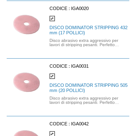
intenso. Ottimo anche su pavimenti
duri resistenti all'acqua come il
CODICE :
IGA0020
cemento.
compare_arrows
DISCO DOMINATOR STRIPPING 432
mm (17 POLLICI)
Disco abrasivo extra aggressivo per
lavori di stripping pesanti. Perfetto
per la rimozione di rivestimenti
polimerici molto usurati, molto
sporchi e con sporco incrostato
intenso. Ottimo anche su pavimenti
duri resistenti all'acqua come il
CODICE :
IGA0031
cemento.
compare_arrows
DISCO DOMINATOR STRIPPING 505
mm (20 POLLICI)
Disco abrasivo extra aggressivo per
lavori di stripping pesanti. Perfetto
per la rimozione di rivestimenti
polimerici molto usurati, molto
sporchi e con sporco incrostato
intenso. Ottimo anche su pavimenti
duri resistenti all'acqua come il
CODICE :
IGA0042
cemento.
compare_arrows