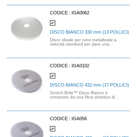
Indicato per la lucidatura a secco di
pavimenti protetti, con ne a velocità
standard.
CODICE :
IGA0062
compare_arrows
DISCO BIANCO 330 mm (13 POLLICI)
Disco ideale per cere metallizate a
velocità standard per dare una
lucidità ricca e profonda.
CODICE :
IGA0102
compare_arrows
DISCO BIANCO 432 mm (17 POLLICI)
Scotch-Brite™ Disco Bianco è
composto da una fibra sintetica di
elevata qualità, in una struttura ap
erta di materiale non tessuto.
Indicato per la lucidatura a secco di
pavimenti protetti, con ne a velocità
standard.
CODICE :
IGA056
compare_arrows