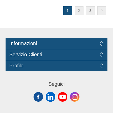
superficie di ca. 90.000 mq. (valido
per superfi ci liscie) ,ed è lavabile fino
a 95°C . Particolarmente adatto a
1
2
3
tutti i pavimenti lavabili e resist enti
all’acqua. Specifico per superfici in
grès porcellanato. Applicare il disco
sotto il piatto mob ile della
monospazzola o della lavasciuga
(150-300g/min)ed eseguire la pulizia.
Informazioni
Servizio Clienti
Profilo
Seguici