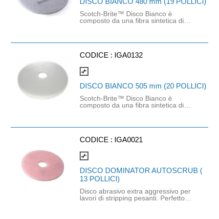
DISCO BIANCO 480 mm (19 POLLICI)
Scotch-Brite™ Disco Bianco è
composto da una fibra sintetica di
elevata qualità, in una struttura ap
erta di materiale non tessuto.
Indicato per la lucidatura a secco di
pavimenti protetti, con ne a velocità
standard.
CODICE :
IGA0132
compare_arrows
DISCO BIANCO 505 mm (20 POLLICI)
Scotch-Brite™ Disco Bianco è
composto da una fibra sintetica di
elevata qualità, in una struttura
aperta di materiale non tessuto.
Indicato per la lucidatura a secco di
pavimenti protetti, con macchine
rotative a velocità standard. Adatto
CODICE :
IGA0021
anche per operazioni di spray
cleaning leggere. Migliorano la
compare_arrows
lucentezza del pavimento senza
graffiare o danneggiare i pavimenti
DISCO DOMINATOR AUTOSCRUB (
protetti.
13 POLLICI)
Disco abrasivo extra aggressivo per
lavori di stripping pesanti. Perfetto
per la rimozione di rivestimenti
polimerici molto usurati, molto
sporchi e con sporco incrostato