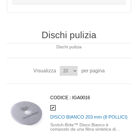
Dischi pulizia
Dischi pulizia
Visualizza
per pagina
CODICE :
IGA0016
compare_arrows
DISCO BIANCO 203 mm (8 POLLICI)
Scotch-Brite™ Disco Bianco è
composto da una fibra sintetica di
elevata qualità, in una struttura ap
erta di materiale non tessuto.