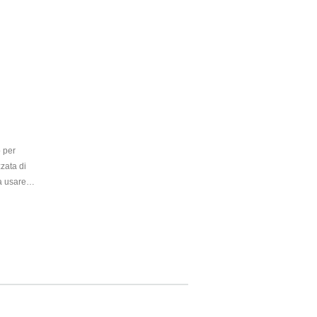
T & DAY
 per
zata di
a usare
e per la
ambienti
i oli
ticida per
di
per il
setti