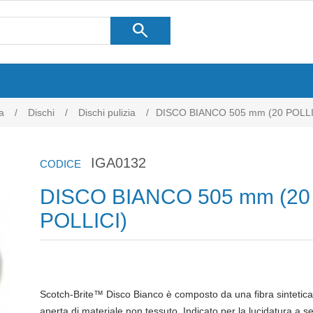
search
a
/
Dischi
/
Dischi pulizia
/
DISCO BIANCO 505 mm (20 POLLI
IGA0132
CODICE
DISCO BIANCO 505 mm (20
POLLICI)
Scotch-Brite™ Disco Bianco è composto da una fibra sintetica d
aperta di materiale non tessuto. Indicato per la lucidatura a s