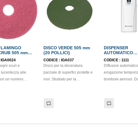
FLAMINGO
DISCO VERDE 505 mm
DISPENSER
RUB 505 mm
(20 POLLICI)
AUTOMATICO
LICI)
AEROSOL NIGH
:
IGA0024
CODICE :
IGA037
CODICE :
1111
segni scuri e
Disco per la deceratura
Diffusore automatico
e lucentezza alle
parziale di superfici protette e
erogazione temporiz
 con un numero
non. Studiato per la
bombole aerosol. D
manutenzione frequente,
con spray deodorant
hi per pavimenti e
rimuove i segni neri e lo
profumazione degli 
o meno polvere.
sporco, anche quello più
con prodotti a base d
schi sono molto
ostinato. Utilizzabile per
essenziali e e molecole
pertanto non
preparare le superfici dure
assorbi-odori o inset
né danneggiano i i
prima di una nuova inceratura
prevenire l’ingresso 
provvisti di
e per decerare
mosche e zanzare e 
e, assicurando una
completamente
controllo di tutti gli in