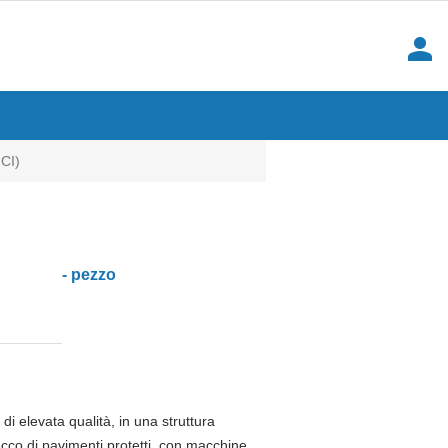
person
CI)
- pezzo
i elevata qualità, in una struttura
ecco di pavimenti protetti, con macchine