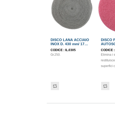
DISCO LANA ACCIAIO
DISCO 
INOX D. 430 mm/ 17
AUTOSC
POLLICI
(20 POL
CODICE :
IL.0305
CODICE 
Gr.250.
Elimina i 
restituisc
superfici
minore di passaggi rispetto ad
altri disc
producend
Questi di
morbidi, 
graffiano 
pavimenti 
protezion