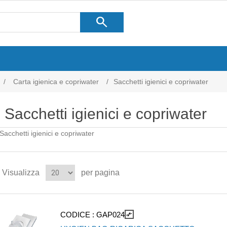
search
/
Carta igienica e copriwater
/
Sacchetti igienici e copriwater
Sacchetti igienici e copriwater
Sacchetti igienici e copriwater
Visualizza
per pagina
CODICE :
GAP024
compare_arrows