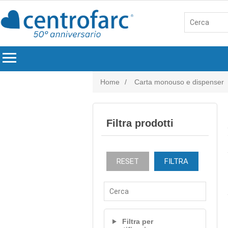
menu
Home
/
Carta monouso e dispenser
Filtra prodotti
RESET
FILTRA
Filtra per