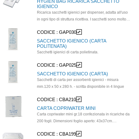
HYGIEN BAG RICARICA SACCHETTO
IGIENICO
Ricarica sacchetti igienici per dispenser, adatta all'uso
in ogni tipo di struttura ricettiva. I sacchetti sono molto
resistenti e di colore bianco neutro, per potersi adattare
CODICE :
GAP030
compare_arrows
ad ogni tipo di dispenser. Ricarica da 25 pezzi.
Confezione da 48 ricariche da 25 pezzi. Da utilizzarsi
SACCHETTO IGIENICO (CARTA
POLITENATA)
con dispenser CAP0208 e CBP0035
Sacchetti igienici di carta polietinata.
CODICE :
GAP025
compare_arrows
SACCHETTO IGIENICO (CARTA)
Sacchetti di carta per assorbenti igienici - misura
mm.120 x 50 x 280 h. - scritta disponibile in 4 lingue
CODICE :
CBA210
compare_arrows
CARTA COPRIWATER MINI
Carta copriwater mini gr.18 confezionata in ricariche da
200 fogli. Dimensioni foglio aperto: 43x37cm.
Dimensioni astuccio: 25x20x4,5cm. Da utilizzare con
CODICE :
CBA199
compare_arrows
DISPENSER CARTACOPRIWATER MINI cod.