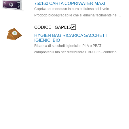
CBP0099.
750160 CARTA COPRIWATER MAXI
Copriwater monouso in pura cellulosa ad 1 velo.
Prodotto biodegradabile che si elimina facilmente nello
scarico del WC. Misure da aperto: 41x36cm. Misure da
CODICE :
GAP015
compare_arrows
piegato: 23x36cm. Utilizzabile con dispenser QD.0128.
2 confezioni da 250 pezzi.
HYGIEN BAG RICARICA SACCHETTI
IGIENICI BIO
Ricarica di sacchetti igienici in PLA e PBAT
compostabili bio per distributore CBP0035 - confezion
e da 24 ricariche da 25 sacchetti igienici.