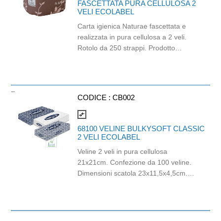
FASCETTATA PURA CELLULOSA 2
VELI ECOLABEL
Carta igienica Naturae fascettata e
realizzata in pura cellulosa a 2 veli.
Rotolo da 250 strappi. Prodotto
certificato Ecolabel. Balla da 96 pezzi.
CODICE :
CB002
compare_arrows
68100 VELINE BULKYSOFT CLASSIC
2 VELI ECOLABEL
Veline 2 veli in pura cellulosa
21x21cm. Confezione da 100 veline.
Dimensioni scatola 23x11,5x4,5cm.
Compatibile con dispenser da muro
20008, dispenser cromato CAP0207 e
dispenser nero opaco CP02. Prodotto
certificato Ecolabel e PEFC.