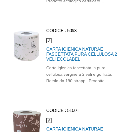
Prodotto ecologico certificato
Ecolabel, FSC e Carbon Neutral:
l'impronta ambientale del suo ciclo di
vita viene infatti calcolata e
compensata sostenendo progetti di
CODICE :
5093
protezione della foresta amazzonica.
Balla da 96 pezzi. Strappi: 165.
compare_arrows
Lunghezza strappo: 11cm.
CARTA IGIENICA NATURAE
FASCETTATA PURA CELLULOSA 2
VELI ECOLABEL
Carta igienica fascettata in pura
cellulosa vergine a 2 veli e goffrata.
Rotolo da 190 strappi. Prodotto
certificato ECOLABEL e PEFC. Balla
da 96 pezzi.
CODICE :
5100T
compare_arrows
CARTA IGIENICA NATURAE