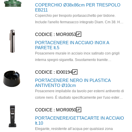
sovrapponibile nero da 75 litri cod. EB.0455
COPERCHIO Ø38x86cm PER TRESPOLO
EB211
Coperchio per trespolo portasacchetto per bidone.
Include l'anello fermasacco integrato Diam. Cm 38. H.
cm 86. Sacchi utilizzabili cm 70 x 105.
CODICE :
MOR0053
compare_arrows
PORTACENERE IN ACCIAIO INOX A
PARETE lt.5
Posacenere murale in acciaio inox satinato con grigli
interna spegni-sigaretta. Svuotamento tramite
ribaltamento del portacenere, provvisto di serratura con
CODICE :
ID00194
compare_arrows
chiave antivandalismo. Fissaggio in 3 punti, viteria
inclusa. Capacità lt.5 Dimensioni (LxPxH) 18x18x64,5
PORTACENERE NERO IN PLASTICA
ANTIVENTO Ø10cm
cm. Peso: 1,8kg
Posacenere impilabile da tavolo per esterni antivento di
colore nero. È studiato specificamente per l'uso esterno
(terrazze, bar, giardini), con una struttura che impedisce
CODICE :
MOR0050
compare_arrows
alla cenere di volare via. Il design è impilabile per
facilitare lo stoccaggio nei locali professionali. Misure:
PORTACENERE/GETTACARTE IN ACCIAIO
lt.10
Ø100 x 50h mm - Peso: 93 gr.
Elegante, resistente all’acqua per qualsiasi zona