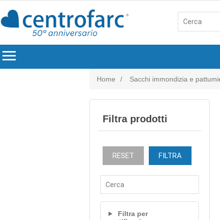
menu
Home
/
Sacchi immondizia e pattumi
Filtra prodotti
RESET
FILTRA
Filtra per