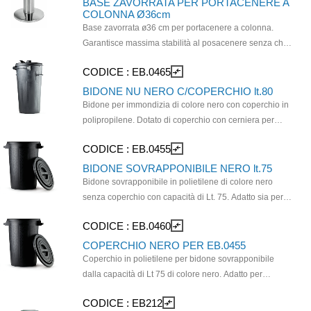
BASE ZAVORRATA PER PORTACENERE A
COLONNA Ø36cm
Base zavorrata ø36 cm per portacenere a colonna.
Garantisce massima stabilità al posacenere senza che
vi sia bisogno di fissarlo al suolo. Design raffinato per
CODICE :
EB.0465
compare_arrows
aree fumatori in ambienti pubblici e professionali.
Materiale e finitura: inox brillante.
BIDONE NU NERO C/COPERCHIO lt.80
Bidone per immondizia di colore nero con coperchio in
polipropilene. Dotato di coperchio con cerniera per
contenere gli odori e impedire l'accesso a insetti o
CODICE :
EB.0455
compare_arrows
animali. Ideale per la raccolta indifferenziata o
differenziata in giardini e ambienti domestici o
BIDONE SOVRAPPONIBILE NERO lt.75
commerciali. Capacità di Lt. 80 e dimensioni diam. cm
Bidone sovrapponibile in polietilene di colore nero
42 x 79,5. Sacchi utilizzabili mis. Cm 70 x 105.
senza coperchio con capacità di Lt. 75. Adatto sia per
interni che per esterni. Resistente agli urti e alle
CODICE :
EB.0460
compare_arrows
intemperie, impermeabile e di lunga durata. da
utilizzarsi con il coperchio venduto separatamente cod.
COPERCHIO NERO PER EB.0455
EB.0460. Dimensioni diam. Cm 44 x 63. Sacchi
Coperchio in polietilene per bidone sovrapponibile
utilizzabili mis cm 70 x 105.
dalla capacità di Lt 75 di colore nero. Adatto per
contenere gli odori e proteggere dagli agenti
CODICE :
EB212
compare_arrows
atmosferici o parassiti. da utilizzarsi con il bidone