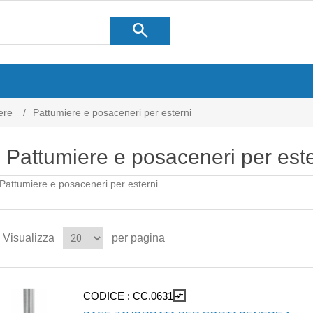
search
ere
/
Pattumiere e posaceneri per esterni
Pattumiere e posaceneri per este
Pattumiere e posaceneri per esterni
Visualizza
per pagina
CODICE :
CC.0631
compare_arrows