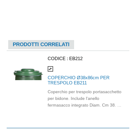
PRODOTTI CORRELATI
CODICE :
EB212
compare_arrows
COPERCHIO Ø38x86cm PER
TRESPOLO EB211
Coperchio per trespolo portasacchetto
per bidone. Include l'anello
fermasacco integrato Diam. Cm 38. H.
cm 86. Sacchi utilizzabili cm 70 x 105.