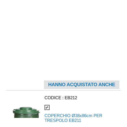
HANNO ACQUISTATO ANCHE
CODICE :
EB212
compare_arrows
COPERCHIO Ø38x86cm PER
TRESPOLO EB211