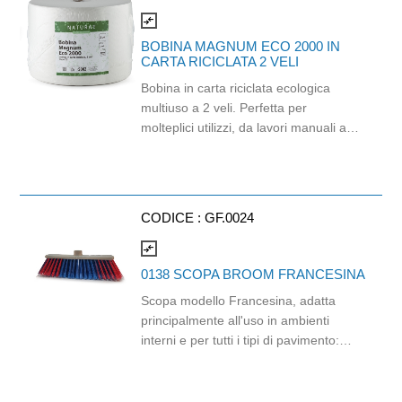
compare_arrows
BOBINA MAGNUM ECO 2000 IN
CARTA RICICLATA 2 VELI
Bobina in carta riciclata ecologica
multiuso a 2 veli. Perfetta per
molteplici utilizzi, da lavori manuali a
lavori di pulizia, Dotata di grande
assorbenza e resistenza, adatta per la
ristorazione e attività ordinarie sia in
contesti domestici che professionali.
CODICE :
GF.0024
Strappo: H26x29cm Gr/mq: 20
compare_arrows
0138 SCOPA BROOM FRANCESINA
Scopa modello Francesina, adatta
principalmente all'uso in ambienti
interni e per tutti i tipi di pavimento:
legno, piastrelle o superfici dure in
genere. Le setole sono in PVC
bicolore con finitura piumata. È dotata