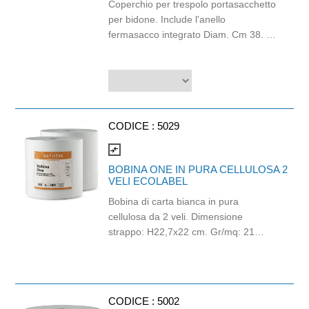
Coperchio per trespolo portasacchetto
per bidone. Include l'anello
fermasacco integrato Diam. Cm 38. H.
cm 86. Sacchi utilizzabili cm 70 x 105.
CODICE :
5029
compare_arrows
BOBINA ONE IN PURA CELLULOSA 2
VELI ECOLABEL
Bobina di carta bianca in pura
cellulosa da 2 veli. Dimensione
strappo: H22,7x22 cm. Gr/mq: 21
Idonea al contatto con alimenti.
Certificato Ecolabel.
CODICE :
5002