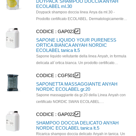
DOYPACK SHAMPOO DOCCIA ANYAH
ECOLABEL ml.30
Doypack shampoo doccia linea Anya da ml.30 -
Prodotto certificato ECOLABEL. Dermatologicamente
testato. Dalla profumazione gradevole. Prodotto
CODICE :
GAP023
compare_arrows
classificato come cosmetico dalla Direttiva 76/768/CEE,
quindi non soggetto ad obbligatorietà della scheda di
SAPONE LIQUIDO YOUR PURENESS
ORTICA BIANCA ANYAH NORDIC
sicurezza, come da normativa vigente (Vedi
ECOLABEL tanica lt.5
Regolamento CE n.1272/2008 CLP, Articolo 1,
Sapone liquido vellutante della linea Anyah, in formula
Paragrafo 5, Comma C).
delicata all`ortica bianca. Un prodotto certificato
Ecolabel formulato con ingredienti essenziali attivi.
CODICE :
CGF501
compare_arrows
Abbinando gli ingredienti ad un packaging conforme
allo standard Ecolabel, consegniamo un cosmetico
SAPONETTA MASSAGGIANTE ANYAH
NORDIC ECOLABEL gr.20
finito caratterizzato da un ottima tollerabilità cutanea e
Sapone massaggiante da gr.20 della Linea Anyah con
con la garanzia della certificazione NORDIC SWAN
certificato NORDIC SWAN ECOLABEL.
ECOLABEL. La gamma Anyah tiene conto del suo
Dermatologicamente testato, dalla profumazione
impatto ambientale con una comprovata valutazione
CODICE :
GAP022
compare_arrows
gradevole. Prodotto classificato come cosmetico dalla
del ciclo di vita mostrata direttamente sull etichetta. Il
Direttiva 76/768/CEE, quindi non soggetto ad
SHAMPOO DOCCIA DELICATO ANYAH
Life Cycle Assessment (LCA), è un approccio
NORDIC ECOLABEL tanica lt.5
obbligatorietà della scheda di sicurezza, come da
innovativo che ci ha permesso di calcolare l` impatto
Ricarica shampoo doccia delicato Anyah in tanica. Un
normativa vigente (Vedi Regolamento CE n.1272/2008