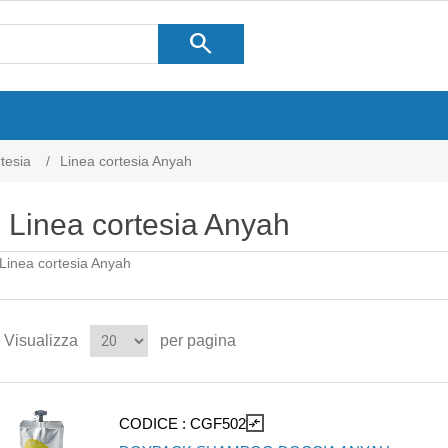
search
tesia
/
Linea cortesia Anyah
Linea cortesia Anyah
Linea cortesia Anyah
Visualizza
per pagina
CODICE :
CGF502
compare_arrows