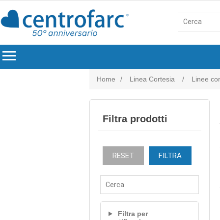
menu
Home
/
Linea Cortesia
/
Linee cor
Filtra prodotti
RESET
FILTRA
Filtra per