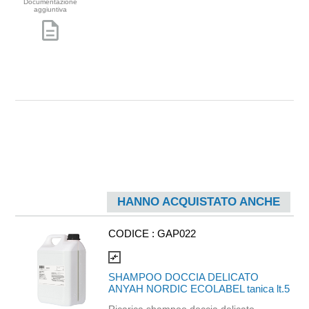
Documentazione
aggiuntiva
description
HANNO ACQUISTATO ANCHE
CODICE :
GAP022
compare_arrows
SHAMPOO DOCCIA DELICATO
ANYAH NORDIC ECOLABEL tanica lt.5