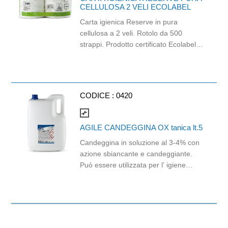
CELLULOSA 2 VELI ECOLABEL
Carta igienica Reserve in pura
cellulosa a 2 veli. Rotolo da 500
strappi. Prodotto certificato Ecolabel e
PEFC. Balla da 40 pezzi.
CODICE :
0420
compare_arrows
AGILE CANDEGGINA OX tanica lt.5
Candeggina in soluzione al 3-4% con
azione sbiancante e candeggiante.
Può essere utilizzata per l’ igiene
totale degli ambienti ed un perfetto
candeggio del bucato sia a mano che
in lavatrice. Si consiglia l'uso in
diluizione secondo i quantitativi indicati
in scheda tecnica. Non utilizzare il