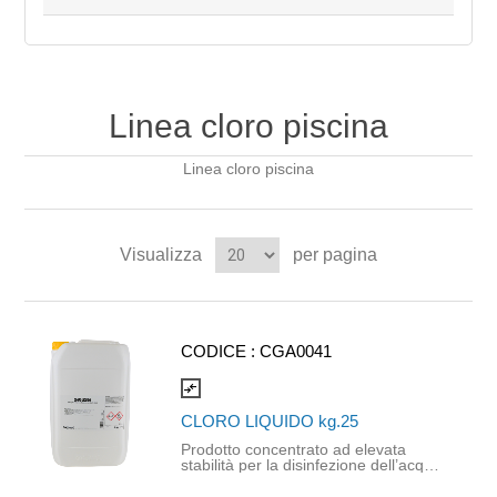
Linea cloro piscina
Linea cloro piscina
Visualizza
per pagina
CODICE :
CGA0041
compare_arrows
CLORO LIQUIDO kg.25
Prodotto concentrato ad elevata
stabilità per la disinfezione dell’acqua
di piscina. Oltre alla disinfezione
esplica anche una funzione