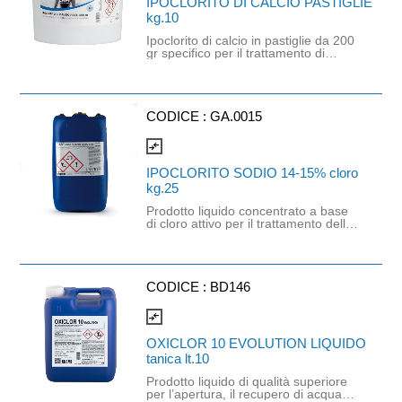
IPOCLORITO DI CALCIO PASTIGLIE
trattamenti e in caso di alghe verdi,
kg.10
grande afflusso di bagnanti, dopo
giornate particolarmente calde, dopo
Ipoclorito di calcio in pastiglie da 200
abbondanti piogge.
gr specifico per il trattamento di
acque di piscina. Senza stabilizzante
e con rilascio di cloro attivo. È un
prodotto a base di calcio ipoclorito,
non stabilizzato e provo di acido
isocianurico. Da utrilizzare in acque a
CODICE :
GA.0015
bassa alcalinità, con bassa durezza e
pH acidulo.
compare_arrows
IPOCLORITO SODIO 14-15% cloro
kg.25
Prodotto liquido concentrato a base
di cloro attivo per il trattamento delle
acque potabili. Si tratta di un prodotto
concentrato che va utilizzato con
pompa dosatrice regolata in maniera
tale da avere un cloro residuo
nell'acqua di 0,2 mg/lt.
CODICE :
BD146
compare_arrows
OXICLOR 10 EVOLUTION LIQUIDO
tanica lt.10
Prodotto liquido di qualità superiore
per l’apertura, il recupero di acqua