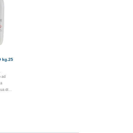
 kg.25
1
o ad
la
qua di
unzione
o così le
 non
e in