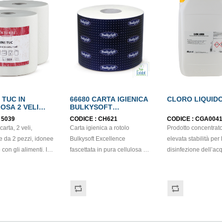
 TUC IN
66680 CARTA IGIENICA
CLORO LIQUIDO
OSA 2 VELI
BULKYSOFT
BEL
EXCELLENCE BLU
:
5039
CODICE :
CH621
CODICE :
CGA004
FASCETTATA PURA
arta, 2 veli,
Carta igienica a rotolo
Prodotto concentrat
CELLULOSA 2 VELI
ECOLABEL
e da 2 pezzi, idonee
Bulkysoft Excellence
elevata stabilità per 
 con gli alimenti. In
fascettata in pura cellulosa a 2
disinfezione dell’ac
 di colore bianco e
veli. Prodotto con
piscina. Oltre alla disinfezione
tura di tipo super-
certificazione Ecolabel. Rotolo
esplica anche una f
rappo: H24,8 x 22 cm.
da 250 strappi. Balla da 40
ossidante, eliminand
. Prodotto con
pezzi.
sostanze organiche
zione ECOLABEL e
filtrabili. Il prodotto può essere
aggiunto direttament