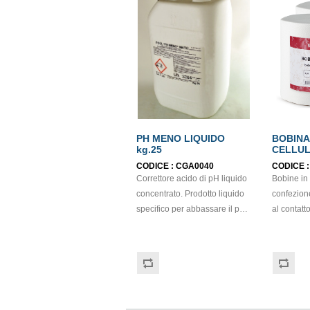
PH MENO LIQUIDO
BOBINA
kg.25
CELLUL
ECOLA
CODICE :
CGA0040
CODICE 
Correttore acido di pH liquido
Bobine in c
concentrato. Prodotto liquido
confezion
specifico per abbassare il pH
al contatto
dell'acqua di piscina.
cellulosa,
Compatibile per tutti i tipi di
con goffra
trattamento. Esente da acido
micro. St
cloridrico, non è
Gr/mq: 21
schiumogeno. Il prodotto può
certifica
essere disperso direttamente
FSC.