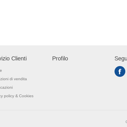
piscina nella dose d
grammi ogni metro c
acqua, quotidianam
oppure, per ottenere 
ottimali, può essere
meccanicamente per mezzo di
un apparecchio di d
izio Clienti
Profilo
Segu
ie
zioni di vendita
icazioni
cy policy & Cookies
C