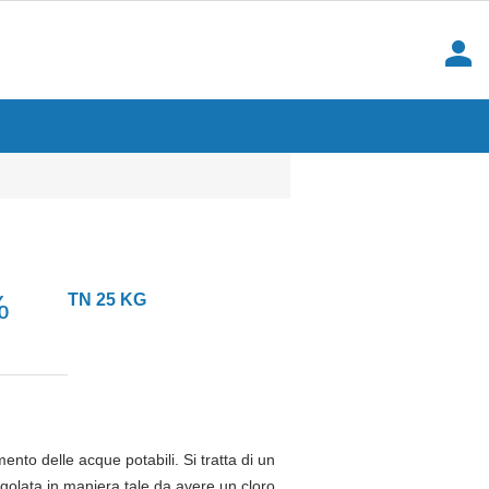
person
%
TN 25 KG
mento delle acque potabili. Si tratta di un
golata in maniera tale da avere un cloro