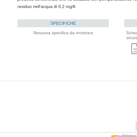
residuo nell'acqua di 0,2 mg/lt.
SPECIFICHE
Nessuna specifica da mostrare
Sched
sicur
descri