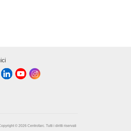
i 30
ubo di
ente
risultati
 erogato
osaggio.
ici
opyright © 2026 Centrofarc. Tutti i diritti riservati