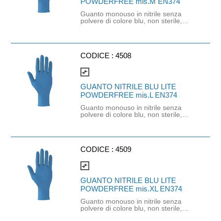
POWDERFREE mis.M EN374
Guanto monouso in nitrile senza
polvere di colore blu, non sterile,
ambidestro. Ottima sensibilità,
destrezza e comfort. Dispositivo
medico: I classe (Regolamento (EU)
2017/745) Dispositivo di Protezione
Individuale: Cat. III (Regolamento
CODICE :
4508
(EU) 2016/425) Adatti al contatto con
gli alimenti in accordo col
compare_arrows
regolamento (EC) No 1935/2004 e
con regolamento della Commissione
GUANTO NITRILE BLU LITE
(EU)No 10/2011.
POWDERFREE mis.L EN374
Guanto monouso in nitrile senza
polvere di colore blu, non sterile,
ambidestro. Ottima sensibilità,
destrezza e comfort. Dispositivo
medico: I classe (Regolamento (EU)
2017/745) Dispositivo di Protezione
Individuale: Cat. III (Regolamento
CODICE :
4509
(EU) 2016/425) Adatti al contatto con
gli alimenti in accordo col
compare_arrows
regolamento (EC) No 1935/2004 e
con regolamento della Commissione
GUANTO NITRILE BLU LITE
(EU)No 10/2011.
POWDERFREE mis.XL EN374
Guanto monouso in nitrile senza
polvere di colore blu, non sterile,
ambidestro. Ottima sensibilità,