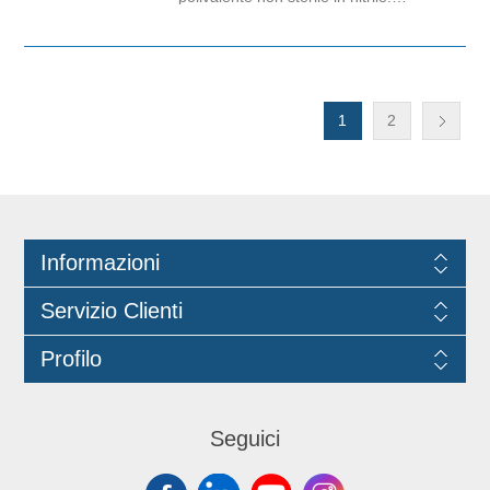
Ambidestro con polsino salva
strappo. Senza Polvere. Privo di
lattice di gomma naturale, elimina il
rischio di reazioni allergiche di tipo I e
di tipo IV correlate alla presenza di
proteine idro-solubili e di residui
chimici. Resistente ad oli e grassi in
generale, al petrolio, alle benzine e a
1
2
diversi prodotti plastificanti Idoneo
all'uso in contatto con alimenti.
Informazioni
Servizio Clienti
Profilo
Seguici