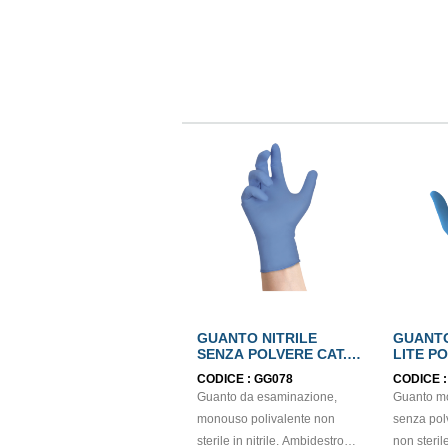
GUANTO NITRILE
GUANTO
SENZA POLVERE CAT.3
LITE P
mis.L EN374 gr.5
mis.M 
CODICE :
GG078
CODICE 
Guanto da esaminazione,
Guanto mo
monouso polivalente non
senza polv
sterile in nitrile. Ambidestro
non sterile, 