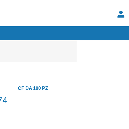
person
CF DA 100 PZ
74