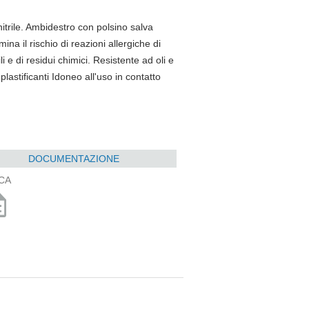
trile. Ambidestro con polsino salva
na il rischio di reazioni allergiche di
li e di residui chimici. Resistente ad oli e
 plastificanti Idoneo all'uso in contatto
DOCUMENTAZIONE
CA
ption