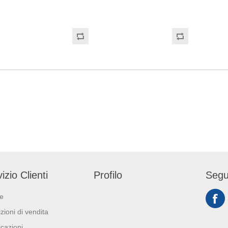
à, destrezza e
particolare viscosità e il
cellulosa, di colore 
ispositivo medico: I
dispositivo "collo inclinato"
con goffratura di tip
egolamento (EU)
permettono di raggiungere
micro. Strappo: H24,
Dispositivo di
facilmente tutte le parti
Gr/mq: 21. Prodotto
 Individuale: Cat. III
nascoste del WC. La moderna
certificazione ECO
nto (EU) 2016/425)
formulazione protegge le
FSC.
tto con gli
superfici ceramiche,
n accordo col
ravvivandone la lucentezza.
to (EC) No
Prodotto per uso
 e con regolamento
professionale. Pronto all'uso.
sione (EU)No
izio Clienti
Profilo
Segu
ie
zioni di vendita
icazioni