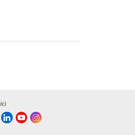
bianco e
o super-
8 x 22 cm.
 con
LABEL e
ici