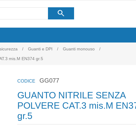
search
 sicurezza
/
Guanti e DPI
/
Guanti monouso
/
.3 mis.M EN374 gr.5
GG077
CODICE
GUANTO NITRILE SENZA
POLVERE CAT.3 mis.M EN3
gr.5