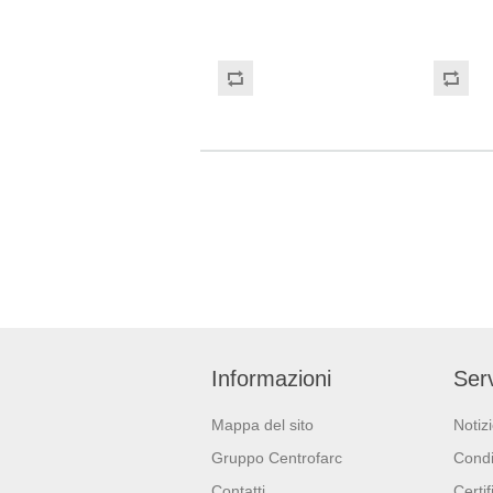
con polsino salva strappo.
sensibilit
Senza Polvere. Privo di lattice
comfort. D
di gomma naturale, elimina il
classe (R
rischio di reazioni allergiche di
2017/745) 
tipo I e di tipo IV correlate alla
Protezione
presenza di proteine idro-
(Regolame
solubili e di residui chimici.
Adatti al conta
Resistente ad oli e grassi in
alimenti i
generale, al petrolio, alle
regolamen
benzine e a diversi prodotti
1935/2004
plastificanti Idoneo all'uso in
della Commis
contatto con alimenti.
10/2011.
Informazioni
Serv
Mappa del sito
Notiz
Gruppo Centrofarc
Condi
Contatti
Certif