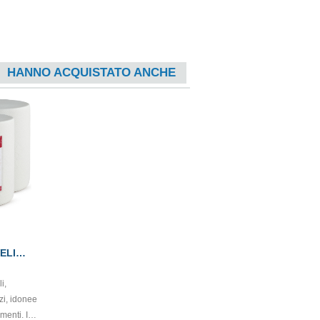
HANNO ACQUISTATO ANCHE
ELI
i,
zi, idonee
imenti. In