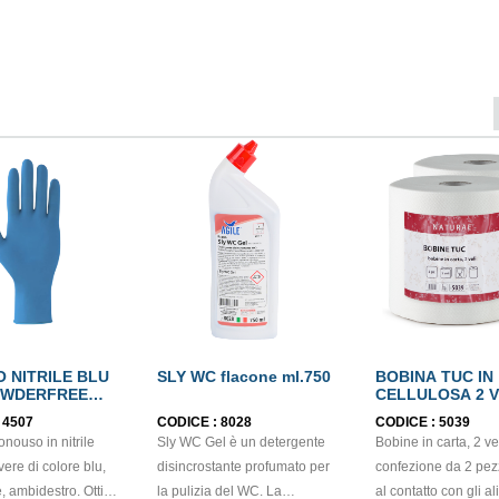
 NITRILE BLU
SLY WC flacone ml.750
BOBINA TUC IN
OWDERFREE
CELLULOSA 2 V
EN374
ECOLABEL
:
4507
CODICE :
8028
CODICE :
5039
nouso in nitrile
Sly WC Gel è un detergente
Bobine in carta, 2 vel
ere di colore blu,
disincrostante profumato per
confezione da 2 pez
ambidestro. Ottima
la pulizia del WC. La
al contatto con gli al