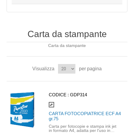
Carta da stampante
Carta da stampante
Visualizza
per pagina
CODICE :
GDP314
compare_arrows
CARTA FOTOCOPIATRICE ECF A4
gr.75
Carta per fotocopie e stampa ink jet
in formato A4, adatta per l'uso in