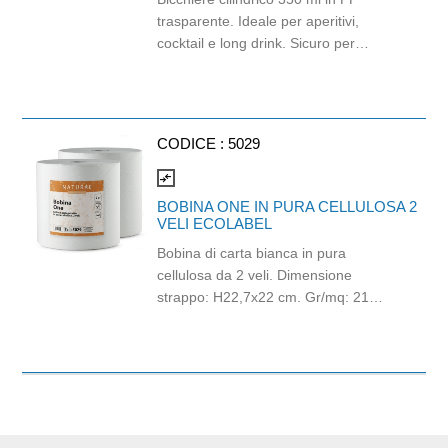
trasparente. Ideale per aperitivi,
cocktail e long drink. Sicuro per
consumazioni in loco e da asporto.
Realizzato in materiale idoneo al
contatto con alimenti, garantisce
sicurezza, igiene e affidabilità durante
CODICE :
5029
l’utilizzo. Monouso e riciclabile.
Capacità alla tacca: 300 ml. Capacità
compare_arrows
alla bocca: 350 ml.
BOBINA ONE IN PURA CELLULOSA 2
VELI ECOLABEL
Bobina di carta bianca in pura
cellulosa da 2 veli. Dimensione
strappo: H22,7x22 cm. Gr/mq: 21
Idonea al contatto con alimenti.
Certificato Ecolabel.