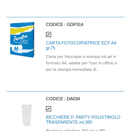
Grammatura: 17gr/mq. Cartone da
3150 pezzi. Prodotto con
certificazione ECOLABEL e FSC.
Fascetta 100% carta.
CODICE :
GDP314
compare_arrows
CARTA FOTOCOPIATRICE ECF A4
gr.75
Carta per fotocopie e stampa ink jet in
formato A4, adatta per l'uso in ufficio e
per la stampa immediata di
documenti. Carta usomano bianca da
75 gr. Paperline.Punto di bianco (CIE)
160 - ISO11476, opacità >90, 100%
Certificata ECF, non rivestita.
CODICE :
DA034
Dimensioni foglio: 21x29,7 cm. Risma
da 500 fogli.
compare_arrows
BICCHIERE P. PARTY POLISTIROLO
TRASPARENTE ml.350
Bicchiere cilindrico 350 ml in PP