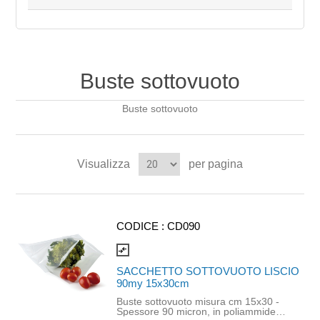
Buste sottovuoto
Buste sottovuoto
Visualizza
per pagina
CODICE :
CD090
compare_arrows
SACCHETTO SOTTOVUOTO LISCIO
90my 15x30cm
Buste sottovuoto misura cm 15x30 -
Spessore 90 micron, in poliammide