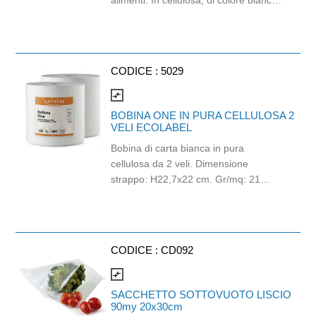
alimenti. In cellulosa, di colore bianco
e con goffratura di tipo super-micro.
Strappo: H24,8 x 22 cm. Gr/mq: 21.
Prodotto con certificazione
ECOLABEL e FSC.
CODICE :
5029
compare_arrows
BOBINA ONE IN PURA CELLULOSA 2
VELI ECOLABEL
Bobina di carta bianca in pura
cellulosa da 2 veli. Dimensione
strappo: H22,7x22 cm. Gr/mq: 21
Idonea al contatto con alimenti.
Certificato Ecolabel.
CODICE :
CD092
compare_arrows
SACCHETTO SOTTOVUOTO LISCIO
90my 20x30cm