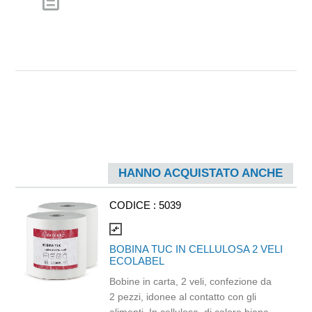
description
HANNO ACQUISTATO ANCHE
CODICE :
5039
compare_arrows
BOBINA TUC IN CELLULOSA 2 VELI
ECOLABEL
Bobine in carta, 2 veli, confezione da
2 pezzi, idonee al contatto con gli