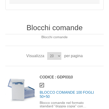
Blocchi comande
Blocchi comande
Visualizza
per pagina
CODICE :
GDP0310
compare_arrows
BLOCCO COMANDE 100 FOGLI
50+50
Blocco comande nel formato
standard "doppia copia" con