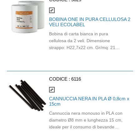
compare_arrows
BOBINA ONE IN PURA CELLULOSA 2
VELI ECOLABEL
Bobina di carta bianca in pura
cellulosa da 2 veli. Dimensione
strappo: H22,7x22 cm. Gr/mq: 21
Idonea al contatto con alimenti.
Certificato Ecolabel.
CODICE :
6116
compare_arrows
CANNUCCIA NERA IN PLA Ø 0,8cm x
15cm
Cannuccia nera monouso in PLA con
diametro Ø8 mm e lunghezza 15 cm,
ideale per il consumo di bevande
fredde come bibite, succhi, cocktail, tè