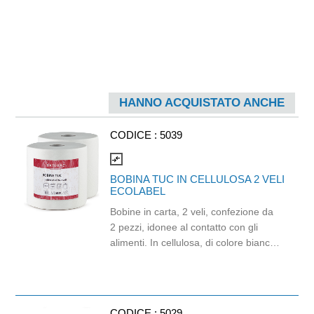
HANNO ACQUISTATO ANCHE
CODICE :
5039
compare_arrows
BOBINA TUC IN CELLULOSA 2 VELI
ECOLABEL
Bobine in carta, 2 veli, confezione da
2 pezzi, idonee al contatto con gli
alimenti. In cellulosa, di colore bianco
e con goffratura di tipo super-micro.
Strappo: H24,8 x 22 cm. Gr/mq: 21.
Prodotto con certificazione
ECOLABEL e FSC.
CODICE :
5029