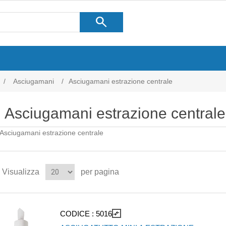
search
/
Asciugamani
/
Asciugamani estrazione centrale
Asciugamani estrazione centrale
Asciugamani estrazione centrale
Visualizza
per pagina
CODICE :
5016
compare_arrows