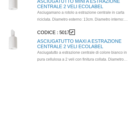
ASCIUGATUTTO MINI A ESTRAZIONE
CENTRALE 2 VELI ECOLABEL
Asciugamano a rotolo a estrazione centrale in carta
riciclata. Diametro esterno: 13cm. Diametro interno:
5cm. Dimensioni strappo: 21,5cm x 30cm. Lunghezza
CODICE :
5017
compare_arrows
rotolo: 60mt. Numero strappi: 200. Confezione da 9
pezzi. Prodotto certificato ECOLABEL e idoneo al
ASCIUGATUTTO MAXI A ESTRAZIONE
CENTRALE 2 VELI ECOLABEL
contatto con alimenti.
Asciugatutto a estrazione centrale di colore bianco in
pura cellulosa a 2 veli con finitura collata. Diametro
interno: 7,1cm. Altezza rotolo: 19cm. Numero strappi:
396. Confezione da 6 pezzi. Prodotto certificato
ECOLABEL. Da usare con dispenser cod. QD.0124 e
cod. QD020.