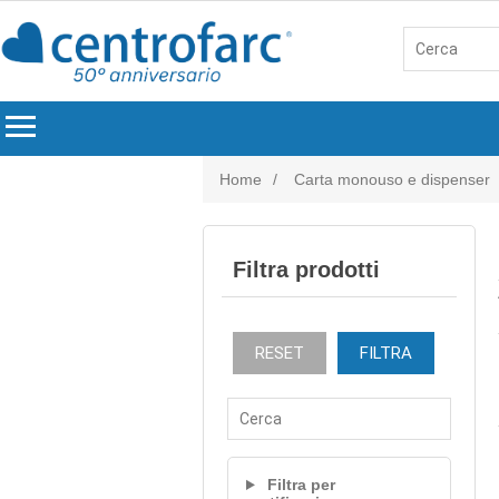
menu
Home
/
Carta monouso e dispenser
Filtra prodotti
RESET
FILTRA
Filtra per