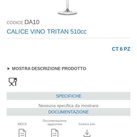
DA10
CODICE
CALICE VINO TRITAN 510cc
CT 6 PZ
MOSTRA DESCRIZIONE PRODOTTO
SPECIFICHE
Nessuna specifica da mostrare
DOCUMENTAZIONE
Documentazione
MOCA
aggiuntiva
Scarica tutti
description
description
download