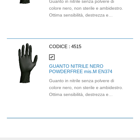
Guanto in nitrile senza polvere di
colore nero, non sterile e ambidestro.
Ottima sensibilità, destrezza e
comfort. Dispositivo medico: I classe
(Regolamento (EU) 2017/745)
Dispositivo di Protezione Individuale:
Cat. III (Regolamento (EU) 2016/
CODICE :
4515
Adatti al contatto con gli alimenti in
accordo col regolamento (EC) No
compare_arrows
1935/2004 e con regolamento della
GUANTO NITRILE NERO
Commissione (EU)No 10/2011.
POWDERFREE mis.M EN374
Guanto in nitrile senza polvere di
colore nero, non sterile e ambidestro.
Ottima sensibilità, destrezza e
comfort. Dispositivo medico: I classe
(Regolamento (EU) 2017/745)
Dispositivo di Protezione Individuale:
Cat. III (Regolamento (EU) 2016/
Adatti al contatto con gli in accordo col
regolamento (EC) No 1935/2004 e