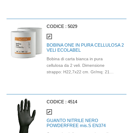
a temperature fino a 100 °C, è ideale
per caffè e bevande. Il design
semplice lo rende perfetto per bar,
eventi, catering e attività di
CODICE :
5029
ristorazione veloce. Riciclabile nella
carta. Utilizzare con bevande a
compare_arrows
temperatura massima 70°C per
BOBINA ONE IN PURA CELLULOSA 2
massimo 2 ore o 90°C per massimo
VELI ECOLABEL
15 minuti. Non utilizzare in forno
Bobina di carta bianca in pura
tradizionale e microonde. Compatibile
cellulosa da 2 veli. Dimensione
con i coperchio cod. 6029 e 6088.
strappo: H22,7x22 cm. Gr/mq: 21
Capacità 120 ml.
Idonea al contatto con alimenti.
Certificato Ecolabel.
CODICE :
4514
compare_arrows
GUANTO NITRILE NERO
POWDERFREE mis.S EN374