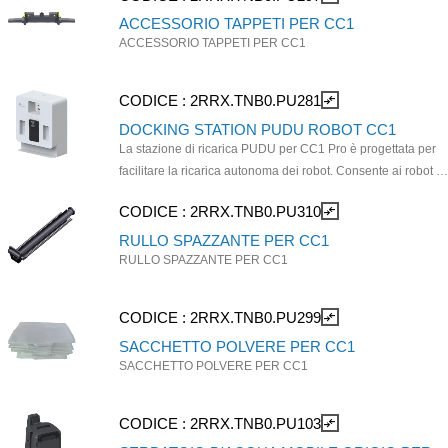
ACCESSORIO TAPPETI PER CC1
ACCESSORIO TAPPETI PER CC1
CODICE :
2RRX.TNB0.PU281
compare_arrows
DOCKING STATION PUDU ROBOT CC1
La stazione di ricarica PUDU per CC1 Pro è progettata per
facilitare la ricarica autonoma dei robot. Consente ai robot di
tornare automaticamente alla base per la ricarica,
CODICE :
2RRX.TNB0.PU310
compare_arrows
garantendo un funzionamento continuo e riducendo al
minimo i tempi di inattività.
RULLO SPAZZANTE PER CC1
RULLO SPAZZANTE PER CC1
CODICE :
2RRX.TNB0.PU299
compare_arrows
SACCHETTO POLVERE PER CC1
SACCHETTO POLVERE PER CC1
CODICE :
2RRX.TNB0.PU103
compare_arrows