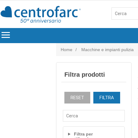
menu
Home
/
Macchine e impianti pulizia
Filtra prodotti
RESET
FILTRA
Filtra per