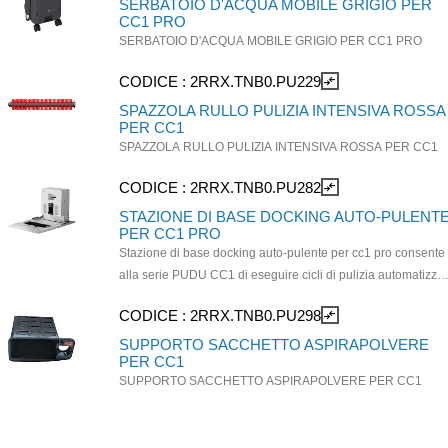
SERBATOIO D'ACQUA MOBILE GRIGIO PER
CC1 PRO
SERBATOIO D'ACQUA MOBILE GRIGIO PER CC1 PRO
CODICE :
2RRX.TNB0.PU229
compare_arrows
SPAZZOLA RULLO PULIZIA INTENSIVA ROSSA
PER CC1
SPAZZOLA RULLO PULIZIA INTENSIVA ROSSA PER CC1
CODICE :
2RRX.TNB0.PU282
compare_arrows
STAZIONE DI BASE DOCKING AUTO-PULENT
PER CC1 PRO
Stazione di base docking auto-pulente per cc1 pro consente
alla serie PUDU CC1 di eseguire cicli di pulizia automatizzat
assistiti dalla stazione di ricarica, mantenendo i componenti
CODICE :
2RRX.TNB0.PU298
compare_arrows
critici sempre in condizioni ottimali e riducendo notevolment
la manutenzione ordinaria.
SUPPORTO SACCHETTO ASPIRAPOLVERE
PER CC1
SUPPORTO SACCHETTO ASPIRAPOLVERE PER CC1