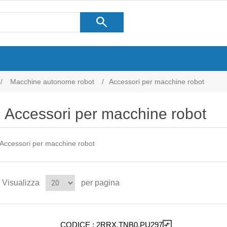
search
/
Macchine autonome robot
/
Accessori per macchine robot
Accessori per macchine robot
Accessori per macchine robot
Visualizza
per pagina
CODICE :
2RRX.TNB0.PU297
compare_arrows