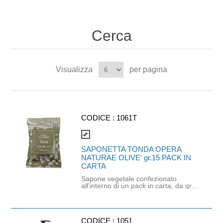
Cerca
Visualizza
per pagina
CODICE :
1061T
compare_arrows
SAPONETTA TONDA OPERA
NATURAE OLIVE' gr.15 PACK IN
CARTA
Sapone vegetale confezionato
all'interno di un pack in carta, da gr.
15 e a marchio OPERA NATURAE
linea OLIVE'. Agli estratti naturali di
olio d'oliva. Dal profumo delicato,
ricco di emollienti: rinfresca e
ammorbidisce la pelle dando una
CODICE :
1051