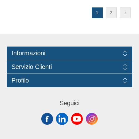
flacone negli appositi spazi riservati.
Questo garantisce una sicura
tracciabilità del lotto e una totale
1
2
trasparenza nei confronti del cliente.
Da usarsi per il rabbocco dei flaconi
codice 1060
Informazioni
Servizio Clienti
Profilo
Seguici