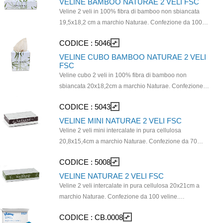
VELINE BAMBOO NATURAE 2 VELI FSC
Veline 2 veli in 100% fibra di bamboo non sbiancata
19,5x18,2 cm a marchio Naturae. Confezione da 100
veline. Dimensioni scatola 20x11,5x5cm. Prodotto con
CODICE :
5046
compare_arrows
materie prime certificate FSC. Ideali per pelli sensibili,
uniscono sicurezza, morbidezza e sostenibilità.
VELINE CUBO BAMBOO NATURAE 2 VELI
FSC
Veline cubo 2 veli in 100% fibra di bamboo non
sbiancata 20x18,2cm a marchio Naturae. Confezione
da 100 veline. Dimensioni scatola 11x11x12cm.
CODICE :
5043
compare_arrows
Prodotto con materie prime certificate FSC. Ideali per
pelli sensibili, uniscono sicurezza, morbidezza e
VELINE MINI NATURAE 2 VELI FSC
sostenibilità.
Veline 2 veli mini intercalate in pura cellulosa
20,8x15,4cm a marchio Naturae. Confezione da 70
veline. Dimensioni scatola 17x11x4cm. Prodotto con
CODICE :
5008
compare_arrows
materie prime certificate FSC.
VELINE NATURAE 2 VELI FSC
Veline 2 veli intercalate in pura cellulosa 20x21cm a
marchio Naturae. Confezione da 100 veline.
Dimensioni scatola 23x11,5x4,5cm. Compatibile con
CODICE :
CB.0008
compare_arrows
dispenser da muro 20008, dispenser cromato