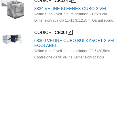
CODICE :
CB.0010
compare_arrows
adatto ad ogni tipo di struttu Prodotto certificato FSC.
8834 VELINE KLEENEX CUBO 2 VELI
Veline cubo 2 veli in pura cellulosa 21,6x20cm.
Dimensioni scatola 11x11,3x12,8cm. Garantiscono
un’immagine professionale e consentono di contenere i
CODICE :
CB001
compare_arrows
costi grazie al sistema di dispensazione a strappi
singoli. Le veline Kleenex® sono certificate FSC.
68360 VELINE CUBO BULKYSOFT 2 VELI
ECOLABEL
Veline cubo 2 veli in pura cellulosa 20,5x20,5cm.
Confezione da 90 veline. Dimensioni scatola
10x11,3x12,3cm. Compatibile con dispenser CAP03.
Prodotto certificato Ecolabel e PEFC.