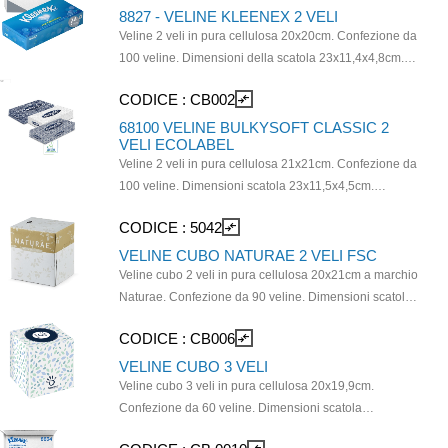
CAP0207 e dispenser nero opaco CP02. Prodotto con
8827 - VELINE KLEENEX 2 VELI
materie prime certificate FSC.
Veline 2 veli in pura cellulosa 20x20cm. Confezione da
100 veline. Dimensioni della scatola 23x11,4x4,8cm.
Garantiscono un’immagine professionale e consentono
CODICE :
CB002
compare_arrows
di contenere i costi grazie al sistema di dispensazione
a strappi singoli. Le veline Kleenex® sono certificate
68100 VELINE BULKYSOFT CLASSIC 2
VELI ECOLABEL
FSC.
Veline 2 veli in pura cellulosa 21x21cm. Confezione da
100 veline. Dimensioni scatola 23x11,5x4,5cm.
Compatibile con dispenser da muro 20008, dispenser
CODICE :
5042
compare_arrows
cromato CAP0207 e dispenser nero opaco CP02.
Prodotto certificato Ecolabel e PEFC.
VELINE CUBO NATURAE 2 VELI FSC
Veline cubo 2 veli in pura cellulosa 20x21cm a marchio
Naturae. Confezione da 90 veline. Dimensioni scatola
12x11x12cm. Compatibile con dispenser CAP03.
CODICE :
CB006
compare_arrows
Prodotto con materie prime certificate FSC.
VELINE CUBO 3 VELI
Veline cubo 3 veli in pura cellulosa 20x19,9cm.
Confezione da 60 veline. Dimensioni scatola
11,5x11,5x11,5cm. Accessorio pratico e flessibile,