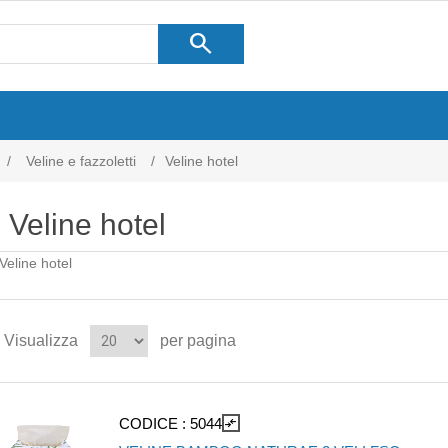
search
/
Veline e fazzoletti
/
Veline hotel
Veline hotel
Veline hotel
Visualizza
per pagina
CODICE :
5044
compare_arrows