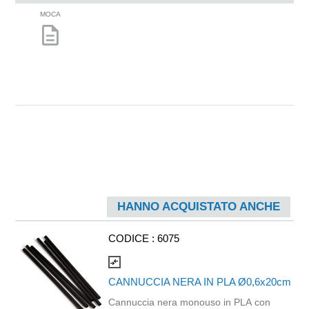
MOCA
description
HANNO ACQUISTATO ANCHE
CODICE :
6075
compare_arrows
CANNUCCIA NERA IN PLA Ø0,6x20cm
Cannuccia nera monouso in PLA con