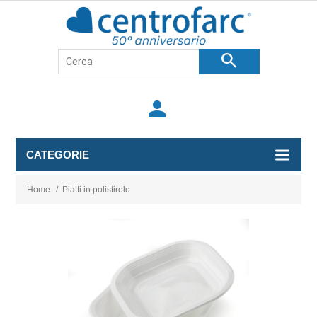
search
person
CATEGORIE
Home
/
Piatti in polistirolo