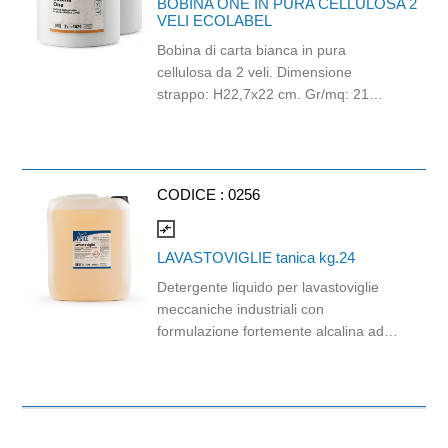
BOBINA ONE IN PURA CELLULOSA 2
consiglia IL FORNO AUTOPULENTE
VELI ECOLABEL
tanica kg.5 (cod.0250). Il prodotto è
Bobina di carta bianca in pura
confezionato in tanica di polietilene
cellulosa da 2 veli. Dimensione
alta densità riciclato (RPEHD) al
strappo: H22,7x22 cm. Gr/mq: 21
58,5% e cartone di carta riciclata
Idonea al contatto con alimenti.
all'80%.
Certificato Ecolabel.
CODICE :
0256
compare_arrows
LAVASTOVIGLIE tanica kg.24
Detergente liquido per lavastoviglie
meccaniche industriali con
formulazione fortemente alcalina ad
alto potere pulente e sgrassante. E'
indicato per acque dolci e di media
durezza. Il prodotto è stato progettato
esclusivamente per uso professionale.
1 tanica da kg. 24. Disponibili anche i