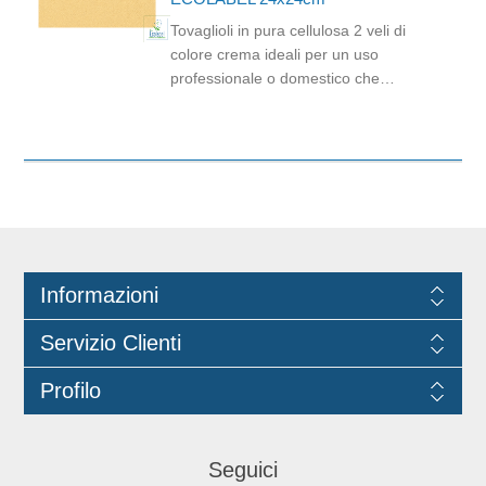
Tovaglioli in pura cellulosa 2 veli di
colore crema ideali per un uso
professionale o domestico che
richiede praticità ed un tocco di colore
tenue. È un prodotto monouso di
altissima qualità orientato all'ecologia
e alla sostenibilità. Prodotto certificato
Ecolabel, FSC e idoneo al contatto
alimentare. Dimensioni: 24cm x 24cm.
Informazioni
Servizio Clienti
Profilo
Seguici