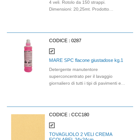
4 veli. Rotolo da 150 strappi.
Dimensioni: 20,25mt. Prodotto
certificato Ecolabel e PEFC. Balla da
60 pezzi.
CODICE :
0287
compare_arrows
MARE SPC flacone giustadose kg.1
Detergente manutentore
superconcentrato per il lavaggio
giornaliero di tutti i tipi di pavimenti e
superfici lavabili. Esplica un'efficace
azione deodorante, lasciando una
gradevole sensazione di pulito.
Delicata profumazione di brezza
CODICE :
CCC180
marina. Non necessita di risciacquo.
In flacone giustadose che eroga circa
compare_arrows
25ml, da ogni flacone si ricavano circa
TOVAGLIOLO 2 VELI CREMA
40 dosi da 25ml.
ECOLABEL 24x24cm