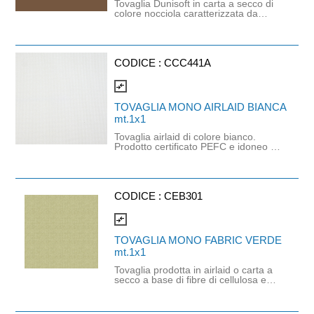
Tovaglia Dunisoft in carta a secco di
colore nocciola caratterizzata da
un'alta qualità e una sensazione
morbida al tatto, simile al tessuto.
Ideale per coprire elegantemente i
bordi del tavolo, proteggerlo o
valorizzarlo in contesti di ristorazione,
CODICE :
CCC441A
eventi o catering. Prodotto
compostabile secondo lo standard
compare_arrows
europeo EN 13432. Prodotto
certificato FSC. Dimensioni: 1mt x
TOVAGLIA MONO AIRLAID BIANCA
1mt.
mt.1x1
Tovaglia airlaid di colore bianco.
Prodotto certificato PEFC e idoneo al
contatto alimentare. Tovaglia
coprimacchia monouso di colore
bianco in tessuto non tessuto di
cellulosa, un materiale che offre una
consistenza simile al tessuto,
CODICE :
CEB301
garantendo al contempo igiene e
praticità. Dimensioni: 1mt x 1mt.
compare_arrows
TOVAGLIA MONO FABRIC VERDE
mt.1x1
Tovaglia prodotta in airlaid o carta a
secco a base di fibre di cellulosa e
lattice naturale utilizzando nel
processo di produzione aria al posto
di acqua. Il risultato è un materiale