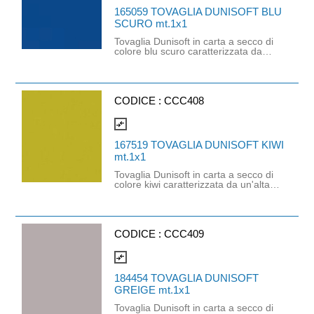
certificato FSC. Dimensioni: 1mt x
165059 TOVAGLIA DUNISOFT BLU
1mt.
SCURO mt.1x1
Tovaglia Dunisoft in carta a secco di
colore blu scuro caratterizzata da
un'alta qualità e una sensazione
morbida al tatto, simile al tessuto.
Ideale per coprire elegantemente i
bordi del tavolo, proteggerlo o
valorizzarlo in contesti di ristorazione,
CODICE :
CCC408
eventi o catering. Prodotto
compostabile secondo lo standard
compare_arrows
europeo EN 13432. Prodotto
certificato FSC. Dimensioni: 1mt x
167519 TOVAGLIA DUNISOFT KIWI
1mt.
mt.1x1
Tovaglia Dunisoft in carta a secco di
colore kiwi caratterizzata da un'alta
qualità e una sensazione morbida al
tatto, simile al tessuto. Ideale per
coprire elegantemente i bordi del
tavolo, proteggerlo o valorizzarlo in
contesti di ristorazione, eventi o
CODICE :
CCC409
catering. Prodotto compostabile
secondo lo standard europeo EN
compare_arrows
13432. Prodotto certificato FSC.
Dimensioni: 1mt x 1mt.
184454 TOVAGLIA DUNISOFT
GREIGE mt.1x1
Tovaglia Dunisoft in carta a secco di