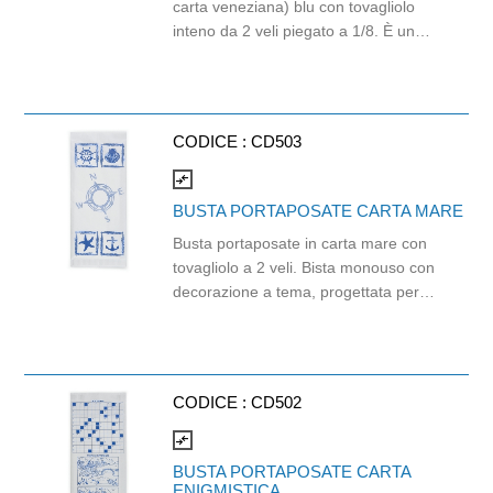
carta veneziana) blu con tovagliolo
inteno da 2 veli piegato a 1/8. È un
prodotto in carta kraft colorata in
pasta con apertura per inserimento
delle posate e chiusura a quattro
saldature sui 4 lati. Dimensione busta:
CODICE :
CD503
11cm x 25cm. Dimensione tovagliolo:
38cm x 38cm.
compare_arrows
BUSTA PORTAPOSATE CARTA MARE
Busta portaposate in carta mare con
tovagliolo a 2 veli. Bista monouso con
decorazione a tema, progettata per
qualunque tipo di attività di
ristorazione. Si adatta bene a contesi
amrittimi e rappresenta una soluzione
ecologica, biodegradabile e riciclabile.
CODICE :
CD502
Dimensione tovagliolo: 38cm x 38cm.
compare_arrows
BUSTA PORTAPOSATE CARTA
ENIGMISTICA