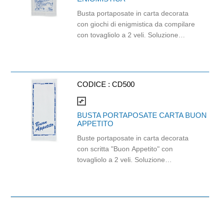
Busta portaposate in carta decorata
con giochi di enigmistica da compilare
con tovagliolo a 2 veli. Soluzione
monouso in carta di alta qualità,
progettata per garantire l'igiene e
intrattenere l' ospite. Queste buste
sono caratterizzate da una stampa
CODICE :
CD500
grafica con giochi ed enigmi,
includono un tovagliolo in cellulosa a
compare_arrows
due veli e rappresentano una scelta
BUSTA PORTAPOSATE CARTA BUON
ecologica biodegradabile e riciclabile.
APPETITO
Dimensione tovagliolo: 32cm x 32cm.
Buste portaposate in carta decorata
con scritta "Buon Appetito" con
tovagliolo a 2 veli. Soluzione
funzionale ed elegante per la
ristorazione, caratterizzata dall'uso di
carta decorata che conferisce un
aspetto naturale e discreta.
Dimensione tovagliolo: 32cm x 32cm.