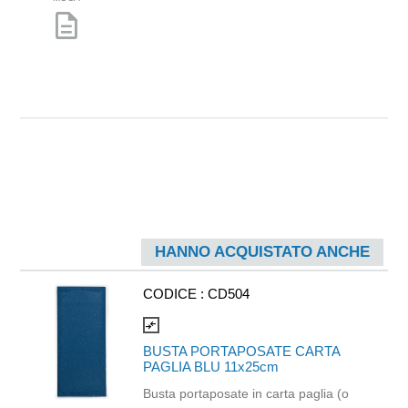
description
HANNO ACQUISTATO ANCHE
CODICE :
CD504
compare_arrows
BUSTA PORTAPOSATE CARTA
PAGLIA BLU 11x25cm
Busta portaposate in carta paglia (o