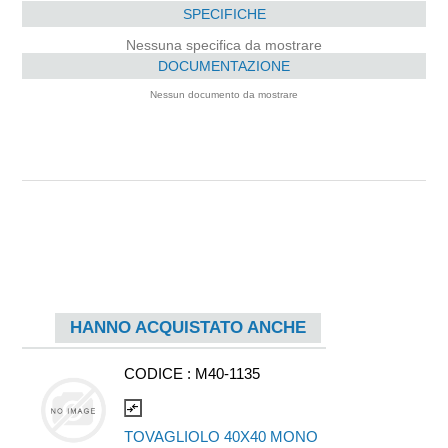
SPECIFICHE
Nessuna specifica da mostrare
DOCUMENTAZIONE
Nessun documento da mostrare
HANNO ACQUISTATO ANCHE
CODICE :
M40-1135
compare_arrows
TOVAGLIOLO 40X40 MONO