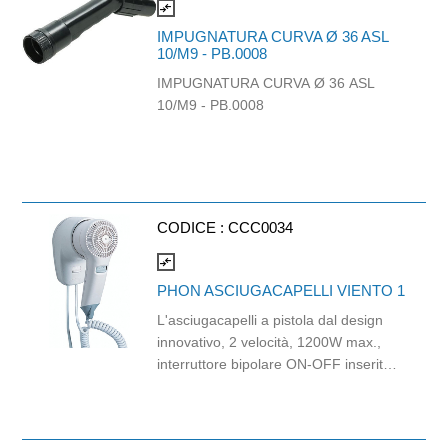
compare_arrows
IMPUGNATURA CURVA Ø 36 ASL
10/M9 - PB.0008
IMPUGNATURA CURVA Ø 36 ASL
10/M9 - PB.0008
CODICE :
CCC0034
compare_arrows
PHON ASCIUGACAPELLI VIENTO 1
L'asciugacapelli a pistola dal design
innovativo, 2 velocità, 1200W max.,
interruttore bipolare ON-OFF inserito
nella base, attivazione con pulsante a
rilascio di sicurezza, base a muro.
CARATTERISTICHE TECNICHE: