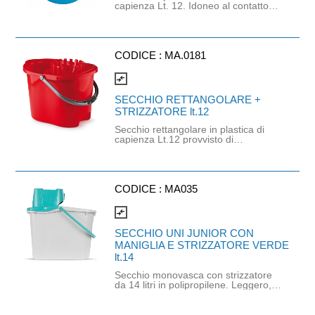
capienza Lt. 12. Idoneo al contatto
con gli alimenti. Il secchio è adatto
anche per la pulizia domestica o il
giardinaggio. Dotato di beccuccio
versatore per orientare il flusso dei
liquidi durante lo svuotamento.
CODICE :
MA.0181
compare_arrows
SECCHIO RETTANGOLARE +
STRIZZATORE lt.12
Secchio rettangolare in plastica di
capienza Lt.12 provvisto di
strizzatore per mop. Secchio per
mocio con strizzatore integrato,
perfetto per le pulizie grazie allo
strizzatore che evita schizzi e
ottimizza l'uso dell'acqua. Include un
CODICE :
MA035
pratico manico per il trasporto e uno
strizzatore compatibile con la
compare_arrows
maggior parte dei mop.
SECCHIO UNI JUNIOR CON
MANIGLIA E STRIZZATORE VERDE
lt.14
Secchio monovasca con strizzatore
da 14 litri in polipropilene. Leggero,
maneggevole e di facile utilizzo, con
ampia apertura ad agevolare lo
svuotamento. Lo strizzatore è dotato