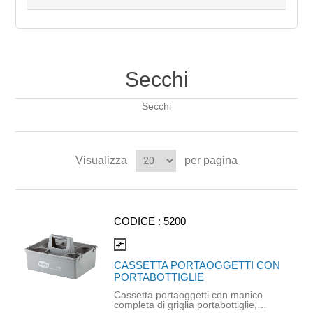
Secchi
Secchi
Visualizza
per pagina
CODICE :
5200
compare_arrows
CASSETTA PORTAOGGETTI CON
PORTABOTTIGLIE
Cassetta portaoggetti con manico
completa di griglia portabottiglie,