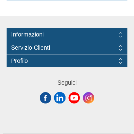
di guide integrate che
accompagnano la strizzatura,
facilitandola. Ideale per l'uso
professionale e semi professionale.
Dotato di portamanico per
agganciare il manico al secchio. Si
consiglia l'uso con secchio con
strizzatore MA036 e panno soft band
Informazioni
MA037.
Servizio Clienti
Profilo
Seguici