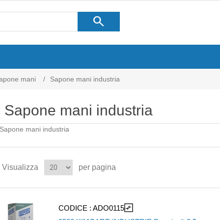
search
apone mani
/
Sapone mani industria
Sapone mani industria
Sapone mani industria
Visualizza
per pagina
CODICE :
ADO0115
compare_arrows