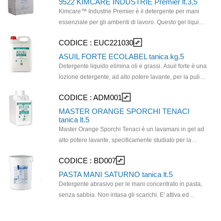
9522 KIMCARE INDUSTRIE Premier lt.3,5
Kimcare™ Industrie Premier è il detergente per mani
essenziale per gli ambenti di lavoro. Questo gel liquido
verde leggermente profumato è la soluzione
CODICE :
EUC221030
compare_arrows
professionale perfetta ed economicamente vantaggiosa
per mantenere i massimi standard di igiene e pulizia
ASUIL FORTE ECOLABEL tanica kg.5
nella propria attività. Questa formula potente e
Detergente liquido elimina oli e grassi. Asuil forte è una
avanzata è ideale per rimuovere olio industriale,
lozione detergente, ad alto potere lavante, per la pulizia
grasso, catrame e la maggior parte degli inchiostri,
delle mani indicata per l’eliminazione di sporchi leggeri
CODICE :
ADM001
compare_arrows
idratando delicatamente le mani.
e medi nelle aree industriali. Rispetta l’equilibrio della
pelle grazie al suo pH isoepidermico (pH=5,5), e alla
MASTER ORANGE SPORCHI TENACI
tanica lt.5
presenza delle proteine del Germe di Grano addolcenti.
Master Orange Sporchi Tenaci è un lavamani in gel ad
Prodotto certificato ECOLABEL. Uso: applicare sulle
alto potere lavante, specificamente studiato per la
mani asciutte, strofinare con acqua fino ad ottenere una
rimozione dalle mani degli sporchi più resistenti per i
ricca schiuma, quindi sciacquare ed asciugare con
CODICE :
BD007
compare_arrows
settori industriali, automobilistici e fai da te. L’azione
cura.
combinata dei tensioattivi di origine naturale vegetale
PASTA MANI SATURNO tanica lt.5
da fonti ti rinnovabili e dell’abrasivo vegetale
Detergente abrasivo per le mani concentrato in pasta,
micronizzato, ottenuto dal Tutolo di Mais, rimuove lo
senza sabbia. Non intasa gli scarichi. E' attiva ed
sporco in rofondità, lascia le mani morbide e
energica contro molti tipi di sporco grazie alla sua forte
piacevolmente profumate. Il prodotto è arricchito con
azione pulente. La particolare formula a base di