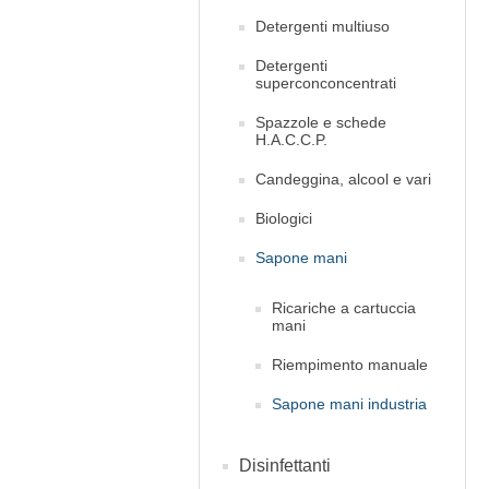
Detergenti multiuso
Detergenti
superconconcentrati
Spazzole e schede
H.A.C.C.P.
Candeggina, alcool e vari
Biologici
Sapone mani
Ricariche a cartuccia
mani
Riempimento manuale
Sapone mani industria
Disinfettanti