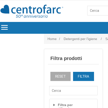
menu
Home
/
Detergenti per l'igiene
/
S
Filtra prodotti
RESET
FILTRA
Filtra per