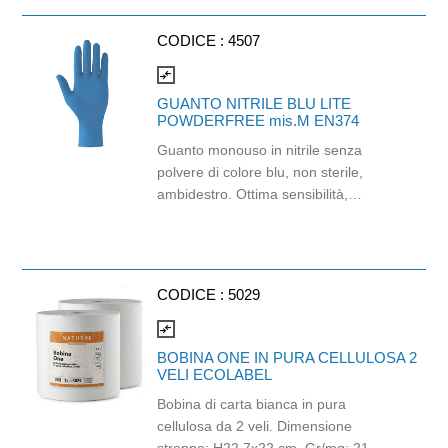
Prodotto con certificazione
ECOLABEL e FSC.
CODICE :
4507
compare_arrows
GUANTO NITRILE BLU LITE
POWDERFREE mis.M EN374
Guanto monouso in nitrile senza
polvere di colore blu, non sterile,
ambidestro. Ottima sensibilità,
destrezza e comfort. Dispositivo
medico: I classe (Regolamento (EU)
2017/745) Dispositivo di Protezione
Individuale: Cat. III (Regolamento
CODICE :
5029
(EU) 2016/425) Adatti al contatto con
gli alimenti in accordo col regolamento
compare_arrows
(EC) No 1935/2004 e con
BOBINA ONE IN PURA CELLULOSA 2
regolamento della Commissione
VELI ECOLABEL
(EU)No 10/2011.
Bobina di carta bianca in pura
cellulosa da 2 veli. Dimensione