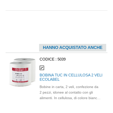
HANNO ACQUISTATO ANCHE
CODICE :
5039
compare_arrows
BOBINA TUC IN CELLULOSA 2 VELI
ECOLABEL
Bobine in carta, 2 veli, confezione da
2 pezzi, idonee al contatto con gli
alimenti. In cellulosa, di colore bianco
e con goffratura di tipo super-micro.
Strappo: H24,8 x 22 cm. Gr/mq: 21.