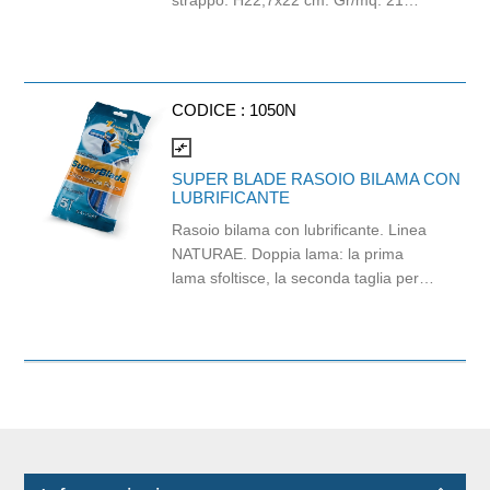
strappo: H22,7x22 cm. Gr/mq: 21
Idonea al contatto con alimenti.
Certificato Ecolabel.
CODICE :
1050N
compare_arrows
SUPER BLADE RASOIO BILAMA CON
LUBRIFICANTE
Rasoio bilama con lubrificante. Linea
NATURAE. Doppia lama: la prima
lama sfoltisce, la seconda taglia per
una rasatura perfetta. Con vitamina E
per ridurre l’attrito. Adotta il nuovo
metodo di micro-grinding, molto
diverso dal metodo tradizionale. Super
Blade ha il bordo ricurvo ed una
ergonomica dentatura. La sua forma
infatti assicura una rasatura
confortevole e dalla maggiore durata,