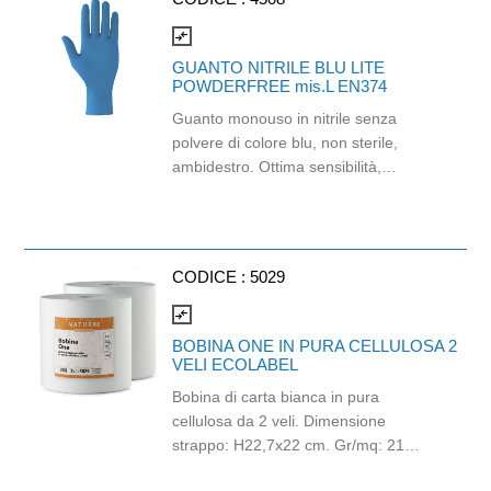
compare_arrows
GUANTO NITRILE BLU LITE
POWDERFREE mis.L EN374
Guanto monouso in nitrile senza
polvere di colore blu, non sterile,
ambidestro. Ottima sensibilità,
destrezza e comfort. Dispositivo
medico: I classe (Regolamento (EU)
2017/745) Dispositivo di Protezione
Individuale: Cat. III (Regolamento
CODICE :
5029
(EU) 2016/425) Adatti al contatto con
gli alimenti in accordo col regolamento
compare_arrows
(EC) No 1935/2004 e con
BOBINA ONE IN PURA CELLULOSA 2
regolamento della Commissione
VELI ECOLABEL
(EU)No 10/2011.
Bobina di carta bianca in pura
cellulosa da 2 veli. Dimensione
strappo: H22,7x22 cm. Gr/mq: 21
Idonea al contatto con alimenti.