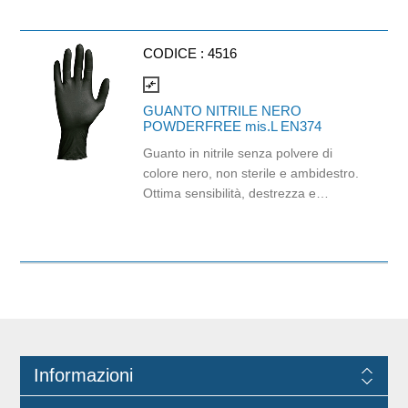
Certificato Ecolabel.
CODICE :
4516
compare_arrows
GUANTO NITRILE NERO
POWDERFREE mis.L EN374
Guanto in nitrile senza polvere di
colore nero, non sterile e ambidestro.
Ottima sensibilità, destrezza e
comfort. Dispositivo medico: I classe
(Regolamento (EU) 2017/745)
Dispositivo di Protezione Individuale:
Cat. III (Regolamento (EU) 2016/
Adatti al contatto con gli alimenti in
accordo col regolamento (EC) No
1935/2004 e con regolamento della
Commissione (EU)No 10/2011.
Informazioni