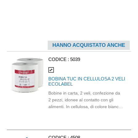
HANNO ACQUISTATO ANCHE
CODICE :
5039
compare_arrows
BOBINA TUC IN CELLULOSA 2 VELI
ECOLABEL
Bobine in carta, 2 veli, confezione da
2 pezzi, idonee al contatto con gli
alimenti. In cellulosa, di colore bianco
e con goffratura di tipo super-micro.
Strappo: H24,8 x 22 cm. Gr/mq: 21.
Prodotto con certificazione
ECOLABEL e FSC.
CODICE :
4508