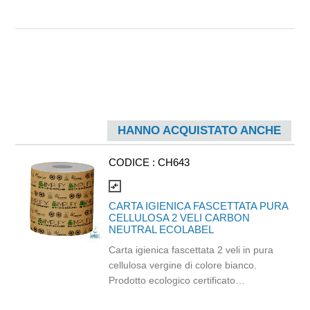
HANNO ACQUISTATO ANCHE
CODICE :
CH643
compare_arrows
CARTA IGIENICA FASCETTATA PURA
CELLULOSA 2 VELI CARBON
NEUTRAL ECOLABEL
Carta igienica fascettata 2 veli in pura
cellulosa vergine di colore bianco.
Prodotto ecologico certificato
Ecolabel, FSC e Carbon Neutral: