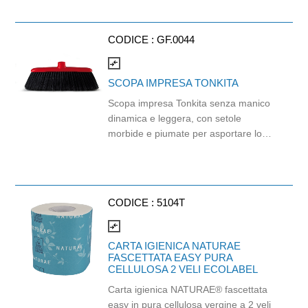
l'impronta ambientale del suo ciclo di
vita viene infatti calcolata e
compensata sostenendo progetti di
CODICE :
GF.0044
protezione della foresta amazzonica.
Balla da 96 pezzi. Strappi: 165.
compare_arrows
Lunghezza strappo: 11cm.
SCOPA IMPRESA TONKITA
Scopa impresa Tonkita senza manico
dinamica e leggera, con setole
morbide e piumate per asportare lo
sporco più sottile. Linea affusolata per
raggiungere gli spazi ristretti.- 25,5 x 4
cm - Materiale PP.
CODICE :
5104T
compare_arrows
CARTA IGIENICA NATURAE
FASCETTATA EASY PURA
CELLULOSA 2 VELI ECOLABEL
Carta igienica NATURAE® fascettata
easy in pura cellulosa vergine a 2 veli