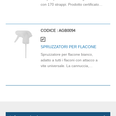
con 170 strappi. Prodotto certificato
Ecolabel ed FSC. Balla da 96 pezzi.
CODICE :
AGB0094
compare_arrows
SPRUZZATORI PER FLACONE
Spruzzatore per flacone bianco,
adatto a tutti i flaconi con attacco a
vite universale. La cannuccia,
resistente ma flessibile, aiuta
raccogliere il prodotto diluito anche
quando ne è rimasto poco sul fondo.
Da utilizzarsi con il flacone Mr. Drop
cod. 0010