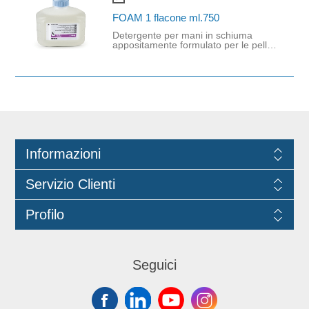
requisiti ecologici.
FOAM 1 flacone ml.750
Detergente per mani in schiuma
appositamente formulato per le pelli
sensibili. Detergente di qualità
superiore delicato sulla pelle.
Profumo fresco e piacevole, ideale
per i bagni pubblici; Detergente
appositamente creato per l‘erogatore
Nexa. Applicare sulle mani umide.
Seguire la corretta procedura per il
lavaggio delle mani, affnché il sapone
sia applicato a tutta la superfcie delle
mani, incluse le parti spesso non
lavate. Sciacquare accuratamente
Informazioni
con acqua. Asciugare con cura.
Compatibile con i dispenser
10034385 NEXA EROGATORE
Servizio Clienti
COMPATTO DISPENSER BIANCO e
10038304 NEXA COMPACT TOUCH
FREE BLACK 750ml.
Profilo
Seguici