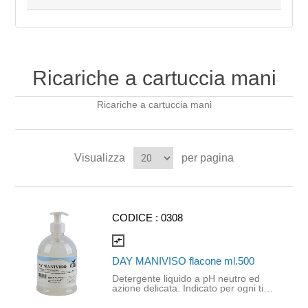
Ricariche a cartuccia mani
Ricariche a cartuccia mani
Visualizza
per pagina
CODICE :
0308
compare_arrows
DAY MANIVISO flacone ml.500
Detergente liquido a pH neutro ed
azione delicata. Indicato per ogni tipo
di pelle. La bottiglia dispenser è
ideale, per praticità ed igiene, come