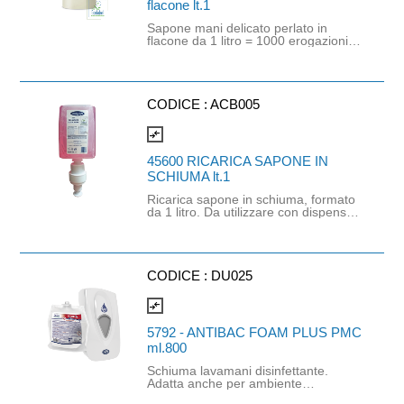
flacone lt.1
Sapone mani delicato perlato in
flacone da 1 litro = 1000 erogazioni.
Prodotto classificato come cosmetico
dalla Direttiva 76/768/CEE, quindi
non soggetto ad obbligatorietà della
scheda di sicurezza come da
normativa vigente (Vedi Regolamento
CODICE :
ACB005
CE n.1272/2008 CLP, Articolo 1,
Paragrafo 5, Comma c). Prodotto con
compare_arrows
certificazione ECOLABEL e SWAN.
Da utilizzare con dispenser sapone
45600 RICARICA SAPONE IN
liquido TORK S1 bianco lt.1 (cod.
SCHIUMA lt.1
560000).
Ricarica sapone in schiuma, formato
da 1 litro. Da utilizzare con dispenser
Essentia cod. 01353 disponibile su
richiesta
CODICE :
DU025
compare_arrows
5792 - ANTIBAC FOAM PLUS PMC
ml.800
Schiuma lavamani disinfettante.
Adatta anche per ambiente
alimentare (HACCP). Prodotto